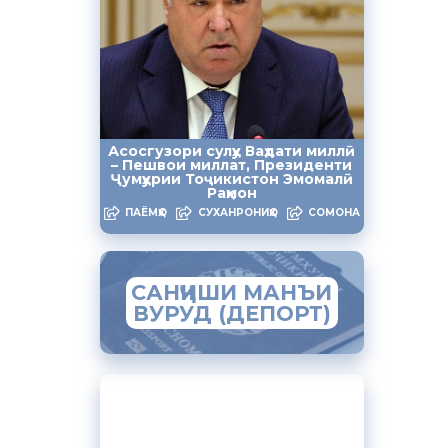
Асосгузори сулҳу Ваҳдати миллӣ
– Пешвои миллат, Президенти
Ҷумҳурии Тоҷикистон Эмомалӣ
Раҳмон
ПАЁМҲО
СУХАНРОНИҲО
СОМОНА
САНҶИШИ МАНЪИ
ВУРУД (ДЕПОРТ)
ЗАМИМАИ МОБИЛИИ
“МУҲОҶИР”