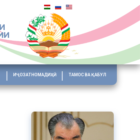
И
ИИ
ИҶОЗАТНОМАДИҲӢ
ТАМОС ВА ҚАБУЛ