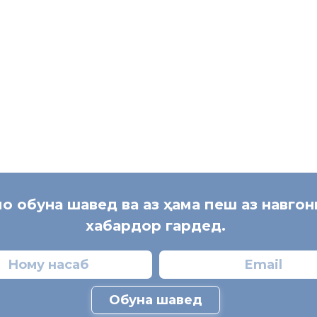
мо обуна шавед ва аз ҳама пеш аз навго
хабардор гардед.
Обуна шавед