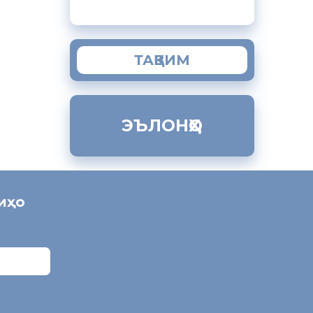
ТАҚВИМ
ЭЪЛОНҲО
ниҳо