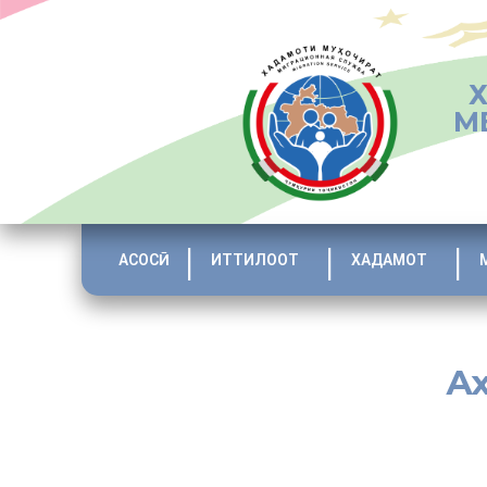
М
АСОСӢ
ИТТИЛООТ
ХАДАМОТ
Ах