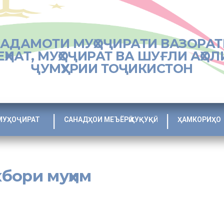
ХАДАМОТИ МУҲОҶИРАТИ ВАЗОРАТ
ЕҲНАТ, МУҲОҶИРАТ ВА ШУҒЛИ АҲОЛ
ҶУМҲУРИИ ТОҶИКИСТОН
МУҲОҶИРАТ
САНАДҲОИ МЕЪЁРӢ ҲУҚУҚӢ
ҲАМКОРИҲО
бори муҳим