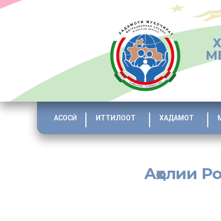
М
АСОСӢ
ИТТИЛООТ
ХАДАМОТ
Аҳолии Р
[:tj]Дар шаҳри Роғун бахши Хадамоти муҳоҷират вобаста
Россия дар самти муҳоҷират корҳои тарғиботию фаҳмондад
200 нафар шаҳрвандон фаъолон ширкат варзиданд.