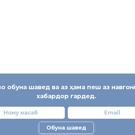
мо обуна шавед ва аз ҳама пеш аз навго
хабардор гардед.
Обуна шавед