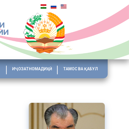
И
ИИ
ИҶОЗАТНОМАДИҲӢ
ТАМОС ВА ҚАБУЛ
ратсияи
 беш аз