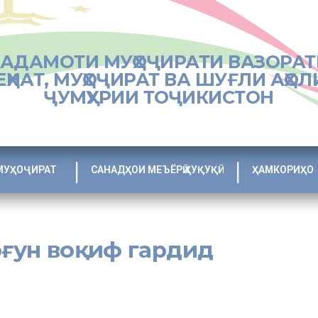
ХАДАМОТИ МУҲОҶИРАТИ ВАЗОРАТ
ЕҲНАТ, МУҲОҶИРАТ ВА ШУҒЛИ АҲОЛ
ҶУМҲУРИИ ТОҶИКИСТОН
МУҲОҶИРАТ
САНАДҲОИ МЕЪЁРӢ ҲУҚУҚӢ
ҲАМКОРИҲО
оғун воқиф гардид
 ба муҳоҷирати меҳнатии ғайриқонунӣ ва моҳияти қонунгузории Феде
иҳӣ ва посух ба суолҳои сокинон мулоқот баргузор намуд, ки дар он