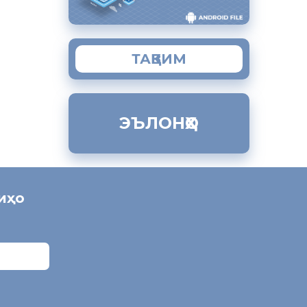
ТАҚВИМ
ЭЪЛОНҲО
ниҳо