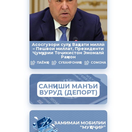
 ёдовар
 суғуртаи
ӣ ариза
Асосгузори сулҳу Ваҳдати миллӣ
ардад.
– Пешвои миллат, Президенти
Ҷумҳурии Тоҷикистон Эмомалӣ
Раҳмон
рас карда
ПАЁМҲО
СУХАНРОНИҲО
СОМОНА
атент
 намояд ва
САНҶИШИ МАНЪИ
ВУРУД (ДЕПОРТ)
икистон аз
яд забони
ЗАМИМАИ МОБИЛИИ
“МУҲОҶИР”
пов