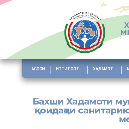
М
АСОСӢ
ИТТИЛООТ
ХАДАМОТ
Бахши Хадамоти муҳ
қоидаҳои санитарию
м