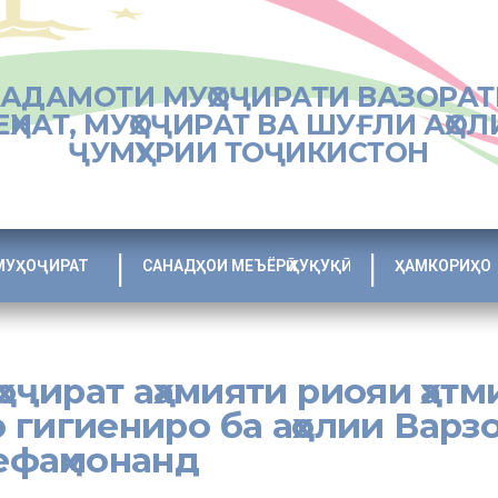
ХАДАМОТИ МУҲОҶИРАТИ ВАЗОРАТ
ЕҲНАТ, МУҲОҶИРАТ ВА ШУҒЛИ АҲОЛ
ҶУМҲУРИИ ТОҶИКИСТОН
МУҲОҶИРАТ
САНАДҲОИ МЕЪЁРӢ ҲУҚУҚӢ
ҲАМКОРИҲО
оҷират аҳамияти риояи ҳатм
 гигиениро ба аҳолии Варз
ефаҳмонанд