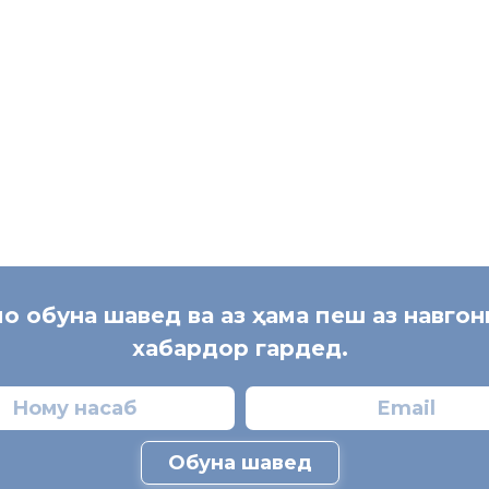
мо обуна шавед ва аз ҳама пеш аз навго
хабардор гардед.
Обуна шавед