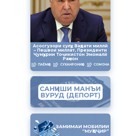
алла ва
ъиятӣ риоя
исептикӣ,
Асосгузори сулҳу Ваҳдати миллӣ
– Пешвои миллат, Президенти
да, оид ба
Ҷумҳурии Тоҷикистон Эмомалӣ
Раҳмон
ПАЁМҲО
СУХАНРОНИҲО
СОМОНА
мории
адамоти
САНҶИШИ МАНЪИ
ВУРУД (ДЕПОРТ)
ф
он Олим
 Варзоб
ЗАМИМАИ МОБИЛИИ
“МУҲОҶИР”