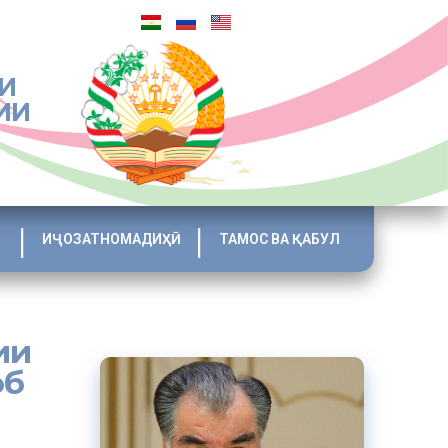
И
ИИ
ИҶОЗАТНОМАДИҲӢ
ТАМОС ВА ҚАБУЛ
ии
об