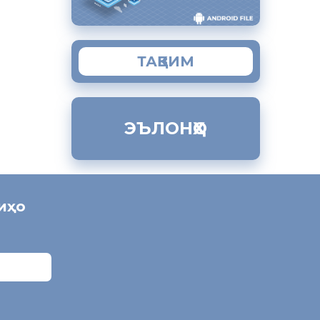
ТАҚВИМ
ЭЪЛОНҲО
ниҳо