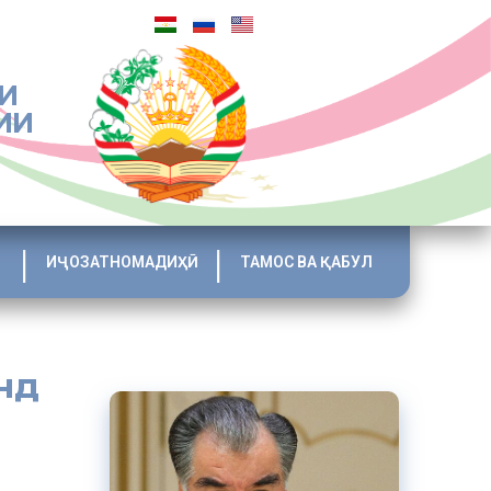
И
ИИ
ИҶОЗАТНОМАДИҲӢ
ТАМОС ВА ҚАБУЛ
нд