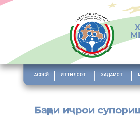
М
АСОСӢ
ИТТИЛООТ
ХАДАМОТ
Баҳри иҷрои супори
[:tj]