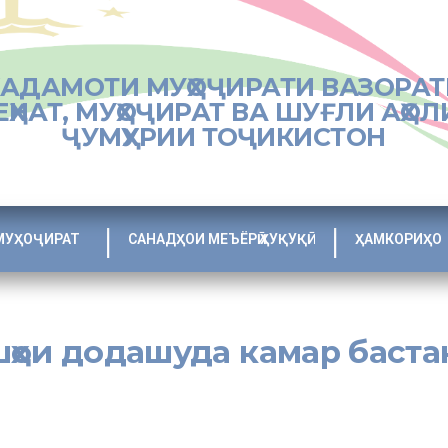
ХАДАМОТИ МУҲОҶИРАТИ ВАЗОРАТ
ЕҲНАТ, МУҲОҶИРАТ ВА ШУҒЛИ АҲОЛ
ҶУМҲУРИИ ТОҶИКИСТОН
МУҲОҶИРАТ
САНАДҲОИ МЕЪЁРӢ ҲУҚУҚӢ
ҲАМКОРИҲО
шҳои додашуда камар баста