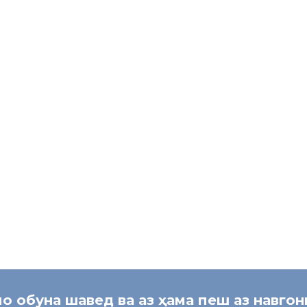
боғдории худ самаранок истифода бурда, ҷиҳати захираи маводи ғи
ишҳои Вазири меҳнат, муҳоҷират ва шуғли аҳолии Ҷумҳурии Тоҷикист
ндешад.
ҷ
ират
зоб
[:]
мо обуна шавед ва аз ҳама пеш аз навго