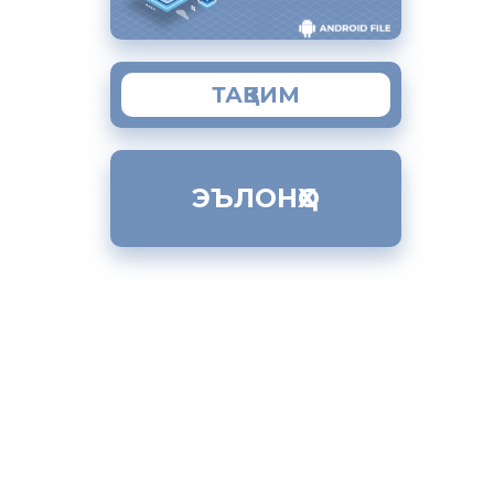
мудани
дори 500
ТАҚВИМ
ти
ли соли
ЭЪЛОНҲО
 ҳар оила
 бемории
ҳои
,
о мақсади
 дар
гардиши
сони
ешгирии
ои