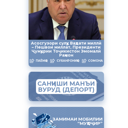
кишвар ба
ддати
азорат
Асосгузори сулҳу Ваҳдати миллӣ
тарии
– Пешвои миллат, Президенти
Ҷумҳурии Тоҷикистон Эмомалӣ
кадрии
Раҳмон
ПАЁМҲО
СУХАНРОНИҲО
СОМОНА
бо мақсади
ҳавлӣ бо
САНҶИШИ МАНЪИ
ВУРУД (ДЕПОРТ)
он 22
ЗАМИМАИ МОБИЛИИ
инони
“МУҲОҶИР”