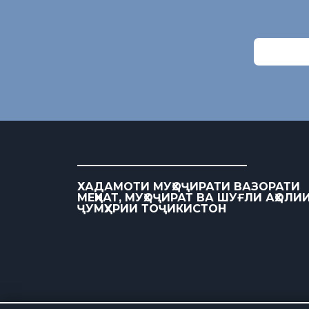
ХАДАМОТИ МУҲОҶИРАТИ ВАЗОРАТИ
МЕҲНАТ, МУҲОҶИРАТ ВА ШУҒЛИ АҲОЛИ
ҶУМҲУРИИ ТОҶИКИСТОН