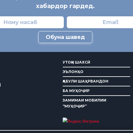
хабардор гардед.
Обуна шавед
УТОҚИ ШАХСӢ
ЭЪЛОНҲО
ҚАБУЛИ ШАҲРВАНДОН
И
БА МУҲОҶИР
ЗАМИМАИ МОБИЛИИ
“МУҲОҶИР”