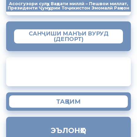
Асосгузори сулҳу Ваҳдати миллӣ – Пешвои миллат,
ПАЁМҲО
СУХАНРОНИҲО
СОМОНА
Президенти Ҷумҳурии Тоҷикистон Эмомалӣ Раҳмон
САНҶИШИ МАНЪИ ВУРУД
(ДЕПОРТ)
ЗАМИМАИ МОБИЛИИ “МУҲОҶИР”
ТАҚВИМ
ЭЪЛОНҲО