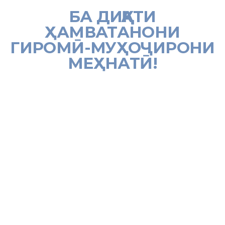
БА ДИҚҚАТИ
ҲАМВАТАНОНИ
ГИРОМӢ-МУҲОҶИРОНИ
МЕҲНАТӢ!
[:tj]
Намояндагии Вазорати меҳнат, муҳоҷират ва шуғли аҳолии ҶТ дар
ФР оид ба муҳоҷират ба диққати муҳоҷирони меҳнатӣ –
шаҳрвандони ҶТ мерасонад, ки дар ш. Москва бо сарпарастии
фонди Viva Glam, маркази федералии ВНМО (СПИД) ва гурӯҳи
коршиносии минтақавӣ доир ба сиҳатии муҳоҷирони кишварҳои
Аврупои Шарқӣ ва Осиёи Марказӣ дар заминаи бунёди
хайриявии “Шаги” (“Қадамҳо”) лоиҳаи башардӯстона ҷиҳати
пешгирии бемориҳои ВНМО (СПИД) ва COVID-19 “Қадам ба
солимӣ” роҳандозӣ шудааст. Ҳадафи асосии барномаи мазкур