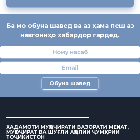
Ба мо обуна шавед ва аз ҳама пеш аз
навгониҳо хабардор гардед.
Обуна шавед
ХАДАМОТИ МУҲОҶИРАТИ ВАЗОРАТИ МЕҲНАТ,
МУҲОҶИРАТ ВА ШУҒЛИ АҲОЛИИ ҶУМҲУРИИ
ТОҶИКИСТОН