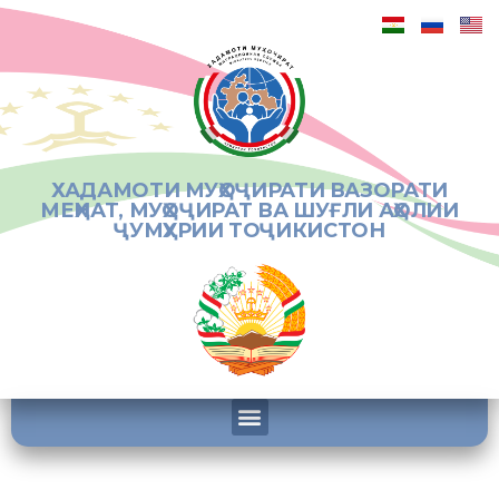
ХАДАМОТИ МУҲОҶИРАТИ ВАЗОРАТИ
МЕҲНАТ, МУҲОҶИРАТ ВА ШУҒЛИ АҲОЛИИ
ҶУМҲУРИИ ТОҶИКИСТОН