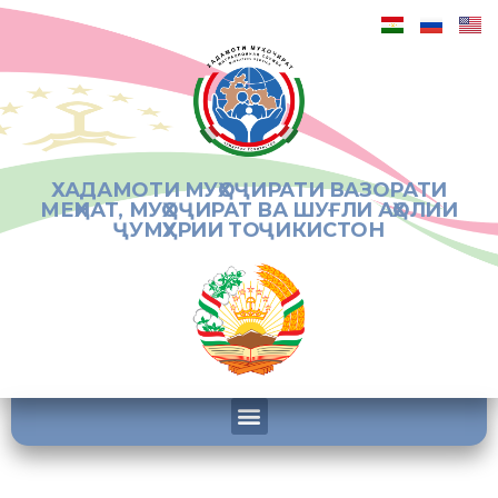
ХАДАМОТИ МУҲОҶИРАТИ ВАЗОРАТИ
МЕҲНАТ, МУҲОҶИРАТ ВА ШУҒЛИ АҲОЛИИ
ҶУМҲУРИИ ТОҶИКИСТОН