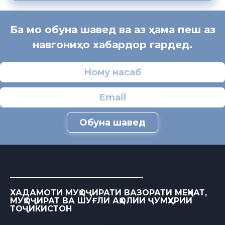
Ба мо обуна шавед ва аз ҳама пеш аз
навгониҳо хабардор гардед.
Обуна шавед
ХАДАМОТИ МУҲОҶИРАТИ ВАЗОРАТИ МЕҲНАТ,
МУҲОҶИРАТ ВА ШУҒЛИ АҲОЛИИ ҶУМҲУРИИ
ТОҶИКИСТОН