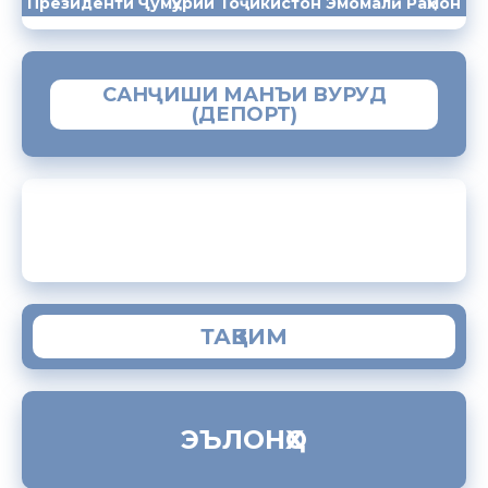
Президенти Ҷумҳурии Тоҷикистон Эмомалӣ Раҳмон
САНҶИШИ МАНЪИ ВУРУД
(ДЕПОРТ)
ЗАМИМАИ МОБИЛИИ “МУҲОҶИР”
ТАҚВИМ
ЭЪЛОНҲО