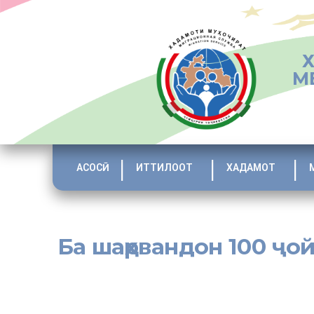
М
АСОСӢ
ИТТИЛООТ
ХАДАМОТ
Ба шаҳрвандон 100 ҷо
[:tj]