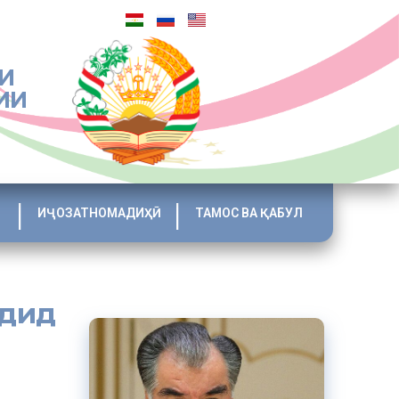
И
ИИ
ИҶОЗАТНОМАДИҲӢ
ТАМОС ВА ҚАБУЛ
рдид