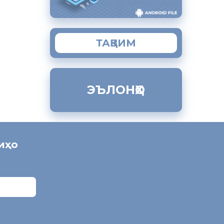
ТАҚВИМ
ЭЪЛОНҲО
ниҳо