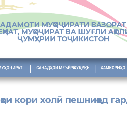
ХАДАМОТИ МУҲОҶИРАТИ ВАЗОРАТ
ЕҲНАТ, МУҲОҶИРАТ ВА ШУҒЛИ АҲОЛ
ҶУМҲУРИИ ТОҶИКИСТОН
МУҲОҶИРАТ
САНАДҲОИ МЕЪЁРӢ ҲУҚУҚӢ
ҲАМКОРИҲО
йҳои кори холӣ пешниҳод га