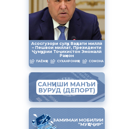
маркаи
 меҳнатӣ»
ойҳои кори
Асосгузори сулҳу Ваҳдати миллӣ
а Каримов
– Пешвои миллат, Президенти
Ҷумҳурии Тоҷикистон Эмомалӣ
ирони
Раҳмон
онӣ
ПАЁМҲО
СУХАНРОНИҲО
СОМОНА
ин, ба
САНҶИШИ МАНЪИ
ВУРУД (ДЕПОРТ)
ЗАМИМАИ МОБИЛИИ
“МУҲОҶИР”