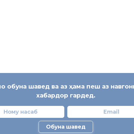
ш. Ху
ҷ
анд
[:]
мо обуна шавед ва аз ҳама пеш аз навго
хабардор гардед.
Обуна шавед