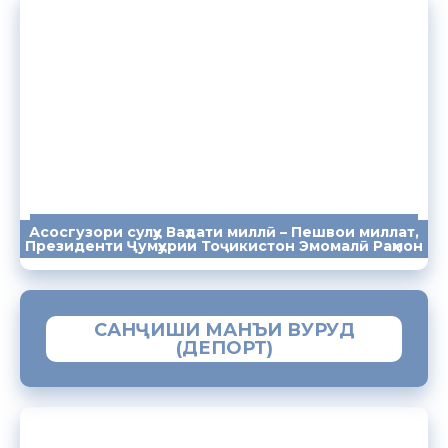
Асосгузори сулҳу Ваҳдати миллӣ – Пешвои миллат,
ПАЁМҲО
СУХАНРОНИҲО
СОМОНА
Президенти Ҷумҳурии Тоҷикистон Эмомалӣ Раҳмон
САНҶИШИ МАНЪИ ВУРУД
(ДЕПОРТ)