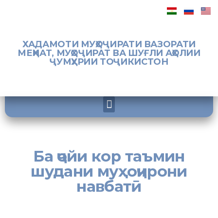
ХАДАМОТИ МУҲОҶИРАТИ ВАЗОРАТИ
МЕҲНАТ, МУҲОҶИРАТ ВА ШУҒЛИ АҲОЛИИ
ҶУМҲУРИИ ТОҶИКИСТОН
Ба ҷойи кор таъмин
шудани муҳоҷирони
навбатӣ
[:tj]Аз ҷумлаи субъектҳои хоҷагидори дар вилояти Суғд