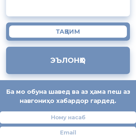
ЗАМИМАИ МОБИЛИИ “МУҲОҶИР”
ТАҚВИМ
ЭЪЛОНҲО
Ба мо обуна шавед ва аз ҳама пеш аз
навгониҳо хабардор гардед.