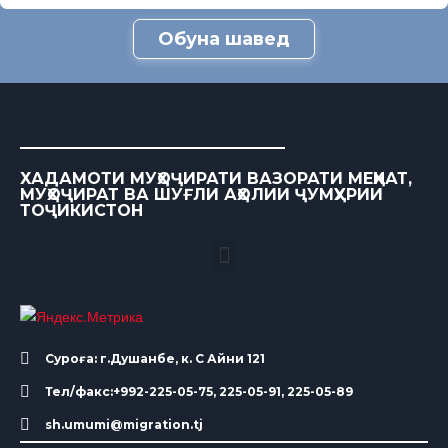
Обуна шавед
ХАДАМОТИ МУҲОҶИРАТИ ВАЗОРАТИ МЕҲНАТ,
МУҲОҶИРАТ ВА ШУҒЛИ АҲОЛИИ ҶУМҲУРИИ
ТОҶИКИСТОН
Суроға: г.Душанбе, к. С Айни 121
Тел/факс:+992-225-05-75, 225-05-91, 225-05-89
sh.umumi@migration.tj