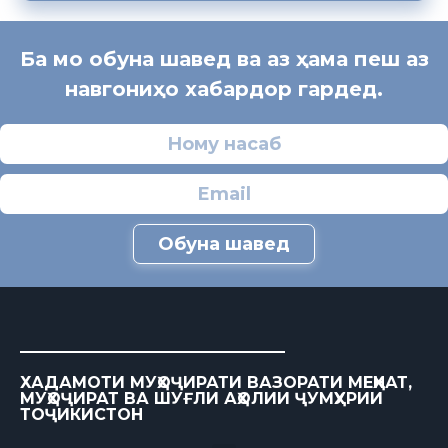
Ба мо обуна шавед ва аз ҳама пеш аз
навгониҳо хабардор гардед.
Обуна шавед
ХАДАМОТИ МУҲОҶИРАТИ ВАЗОРАТИ МЕҲНАТ,
МУҲОҶИРАТ ВА ШУҒЛИ АҲОЛИИ ҶУМҲУРИИ
ТОҶИКИСТОН