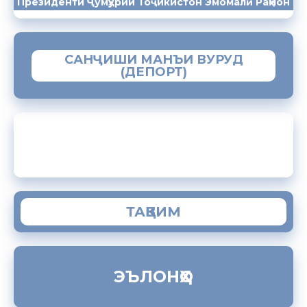
Президенти Ҷумҳурии Тоҷикистон Эмомалӣ Раҳмон
САНҶИШИ МАНЪИ ВУРУД
(ДЕПОРТ)
ЗАМИМАИ МОБИЛИИ “МУҲОҶИР”
ТАҚВИМ
ЭЪЛОНҲО