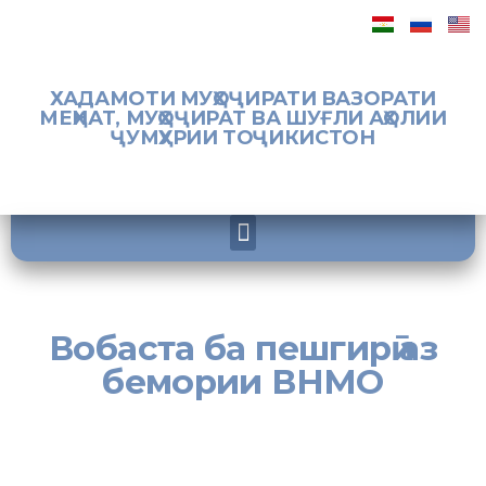
ХАДАМОТИ МУҲОҶИРАТИ ВАЗОРАТИ
МЕҲНАТ, МУҲОҶИРАТ ВА ШУҒЛИ АҲОЛИИ
ҶУМҲУРИИ ТОҶИКИСТОН
Вобаста ба пешгирӣ аз
бемории ВНМО
[:tj]Дар асоси вазифагузориҳои роҳбарияти Вазорати меҳнат,
муҳоҷират ва шуғли аҳолии Ҷумҳурии Тоҷикистон ва Хадамоти
муҳоҷират айни замон дар шаҳру ноҳияҳои вилояти Суғд вобаста ба