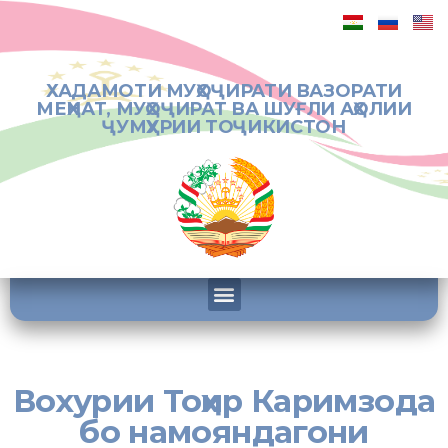
ХАДАМОТИ МУҲОҶИРАТИ ВАЗОРАТИ
МЕҲНАТ, МУҲОҶИРАТ ВА ШУҒЛИ АҲОЛИИ
ҶУМҲУРИИ ТОҶИКИСТОН
Вохурии Тоҳир Каримзода
бо намояндагони