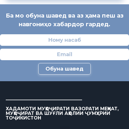
Ба мо обуна шавед ва аз ҳама пеш аз
навгониҳо хабардор гардед.
Обуна шавед
ХАДАМОТИ МУҲОҶИРАТИ ВАЗОРАТИ МЕҲНАТ,
МУҲОҶИРАТ ВА ШУҒЛИ АҲОЛИИ ҶУМҲУРИИ
ТОҶИКИСТОН