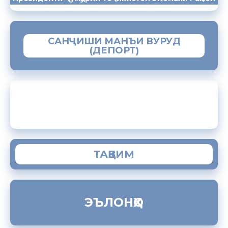
САНҶИШИ МАНЪИ ВУРУД
(ДЕПОРТ)
ЗАМИМАИ МОБИЛИИ “МУҲОҶИР”
ТАҚВИМ
ЭЪЛОНҲО