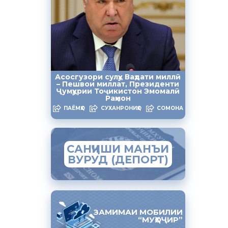
амуд, ки
а аз
ификати
мо дошта
Асосгузори сулҳу Ваҳдати миллӣ
– Пешвои миллат, Президенти
Ҷумҳурии Тоҷикистон Эмомалӣ
Раҳмон
сияи
ПАЁМҲО
СУХАНРОНИҲО
СОМОНА
ли аҳолии
САНҶИШИ МАНЪИ
ВУРУД (ДЕПОРТ)
ияи Лахш
ъба ба
ас карда
ЗАМИМАИ МОБИЛИИ
“МУҲОҶИР”