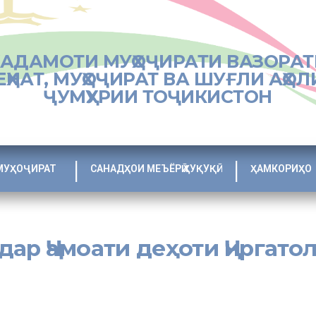
ХАДАМОТИ МУҲОҶИРАТИ ВАЗОРАТ
ЕҲНАТ, МУҲОҶИРАТ ВА ШУҒЛИ АҲОЛ
ҶУМҲУРИИ ТОҶИКИСТОН
МУҲОҶИРАТ
САНАДҲОИ МЕЪЁРӢ ҲУҚУҚӢ
ҲАМКОРИҲО
ар Ҷамоати деҳоти Ҷиргато
ноҳияи Лахш бо иштироки муҳоҷирони меҳнатӣ ва сокинони он баргузо
рат дар ноҳия дар баромади худ оид ба будубош ва фаъолияти м