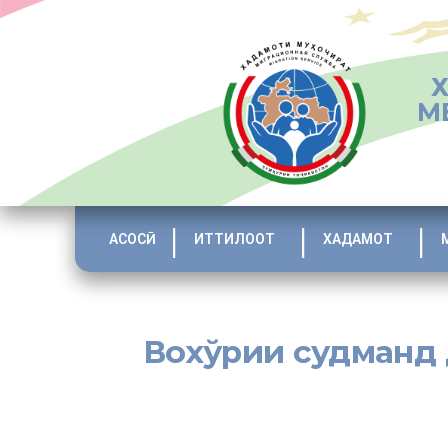
М
АСОСӢ
ИТТИЛООТ
ХАДАМОТ
Вохўрии судманд д
[:tj]Як вохўрии судманд дар Ҷамоати деҳоти Ҷиргатоли 
Насрулло Негматов – сардори Шуъбаи Хадамоти муҳоҷи