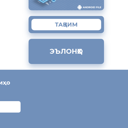
тов
ҷират
ахш
ТАҚВИМ
ЭЪЛОНҲО
ниҳо