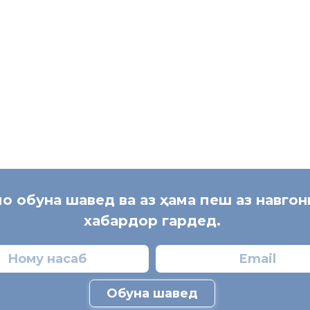
Насрулло Негма
сардори Шуъбаи Хадамоти муҳо
дар ноҳияи Л
мо обуна шавед ва аз ҳама пеш аз навго
хабардор гардед.
Обуна шавед