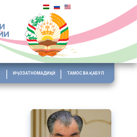
И
ИИ
ИҶОЗАТНОМАДИҲӢ
ТАМОС ВА ҚАБУЛ
л
р гардид.
еҳнатӣ дар