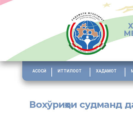
М
АСОСӢ
ИТТИЛООТ
ХАДАМОТ
Вохўриҳои судманд д
[:tj]Чанде пеш дар Ҷамоату деҳоти ноҳияҳои Рашту То
сафари муҳоҷирони меҳнатӣ»- дар шаҳри Душанбе бо и