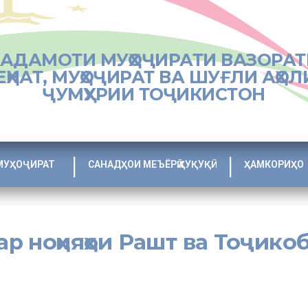
ХАДАМОТИ МУҲОҶИРАТИ ВАЗОРАТ
ЕҲНАТ, МУҲОҶИРАТ ВА ШУҒЛИ АҲОЛ
ҶУМҲУРИИ ТОҶИКИСТОН
МУҲОҶИРАТ
САНАДҲОИ МЕЪЁРӢ ҲУҚУҚӢ
ҲАМКОРИҲО
ар ноҳияҳои Рашт ва Тоҷико
ҷикобод вохўрии кормандони МД «Марказҳои машваратӣ ва омодагӣ 
штироки 180 нафар сокинони ин минтақа баргузор гардид.