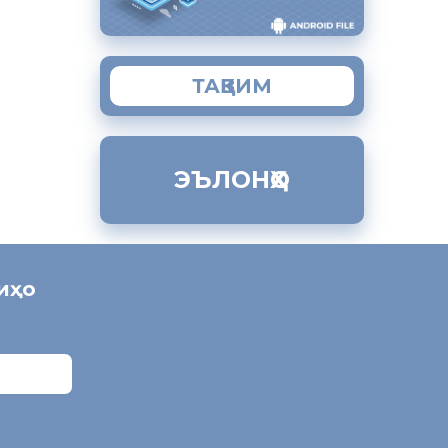
ТАҚВИМ
ЭЪЛОНҲО
ниҳо