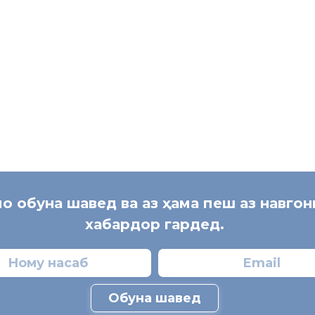
ри Душанбе
[:]
мо обуна шавед ва аз ҳама пеш аз навго
хабардор гардед.
Обуна шавед