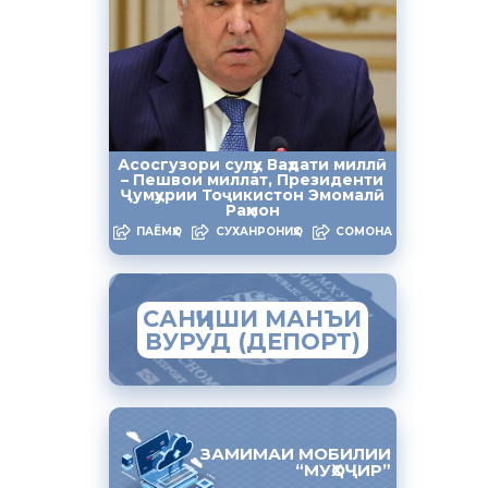
 пеш аз
ирифтани
сертификат
н
о баррасӣ
Асосгузори сулҳу Ваҳдати миллӣ
– Пешвои миллат, Президенти
Ҷумҳурии Тоҷикистон Эмомалӣ
Раҳмон
меҳнат,
ПАЁМҲО
СУХАНРОНИҲО
СОМОНА
нҳо
САНҶИШИ МАНЪИ
ВУРУД (ДЕПОРТ)
ЗАМИМАИ МОБИЛИИ
“МУҲОҶИР”