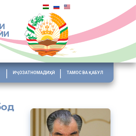
И
ИИ
ИҶОЗАТНОМАДИҲӢ
ТАМОС ВА ҚАБУЛ
бод
пеш аз