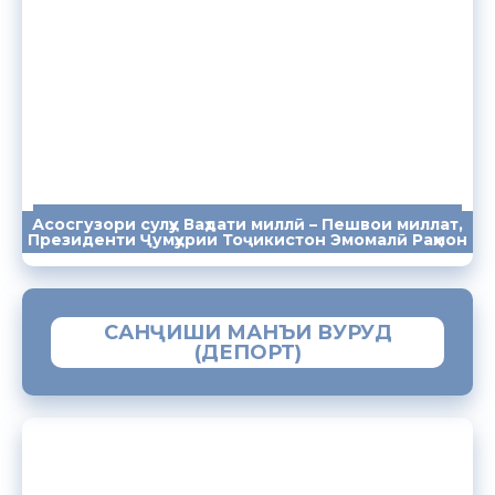
Асосгузори сулҳу Ваҳдати миллӣ – Пешвои миллат,
ПАЁМҲО
СУХАНРОНИҲО
СОМОНА
Президенти Ҷумҳурии Тоҷикистон Эмомалӣ Раҳмон
САНҶИШИ МАНЪИ ВУРУД
(ДЕПОРТ)
ЗАМИМАИ МОБИЛИИ “МУҲОҶИР”