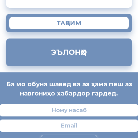
ТАҚВИМ
ЭЪЛОНҲО
Ба мо обуна шавед ва аз ҳама пеш аз
навгониҳо хабардор гардед.