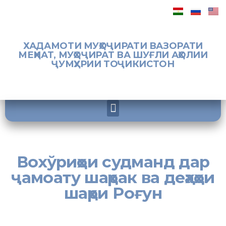
ХАДАМОТИ МУҲОҶИРАТИ ВАЗОРАТИ
МЕҲНАТ, МУҲОҶИРАТ ВА ШУҒЛИ АҲОЛИИ
ҶУМҲУРИИ ТОҶИКИСТОН
Вохўриҳои судманд дар
ҷамоату шаҳрак ва деҳаҳои
шаҳри Роғун
[:tj]