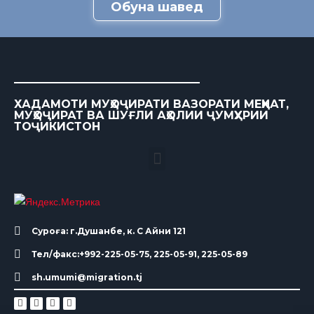
Обуна шавед
ХАДАМОТИ МУҲОҶИРАТИ ВАЗОРАТИ МЕҲНАТ,
МУҲОҶИРАТ ВА ШУҒЛИ АҲОЛИИ ҶУМҲУРИИ
ТОҶИКИСТОН
Суроға: г.Душанбе, к. С Айни 121
Тел/факс:+992-225-05-75, 225-05-91, 225-05-89
sh.umumi@migration.tj