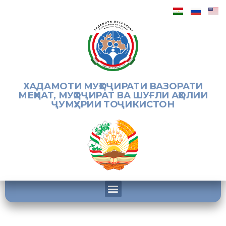
ХАДАМОТИ МУҲОҶИРАТИ ВАЗОРАТИ
МЕҲНАТ, МУҲОҶИРАТ ВА ШУҒЛИ АҲОЛИИ
ҶУМҲУРИИ ТОҶИКИСТОН