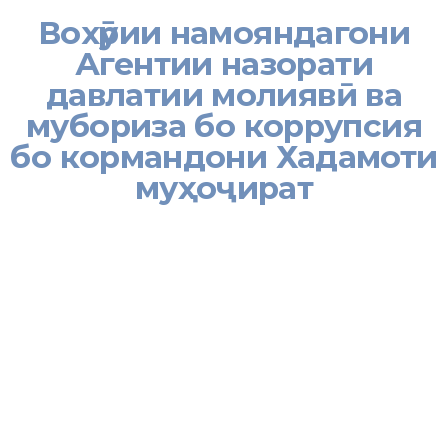
Вохӯрии намояндагони
Агентии назорати
давлатии молиявӣ ва
мубориза бо коррупсия
бо кормандони Хадамоти
муҳоҷират
[:tj]29 январи соли равон вохӯрии навбатии намояндагони
Агентии назорати давлатии молиявӣ ва мубориза бо
коррупсияи Ҷумҳурии Тоҷикистон дар толори Хадамоти
муҳоҷирати Вазорати меҳнат, муҳоҷират ва шуғли аҳолии ҶТ бо
кормандони ин ниҳод дар асоси «Стратегияи муқовимат бо
коррупсия дар Ҷумҳуриии Тоҷикистон барои солҳои 2013-2020»
доир ба таҳлили хавфҳои коррупсия, роҳ надодан ва пешгирӣ
намудани омилҳои коррупсионӣ, фаҳмондадиҳии хавфҳои
коррупсия ва дарки зарару оқибатҳои ногувори он, масъалаҳои
қонунгузории зиддикоррупсионӣ ва дар амал татбиқ намудани