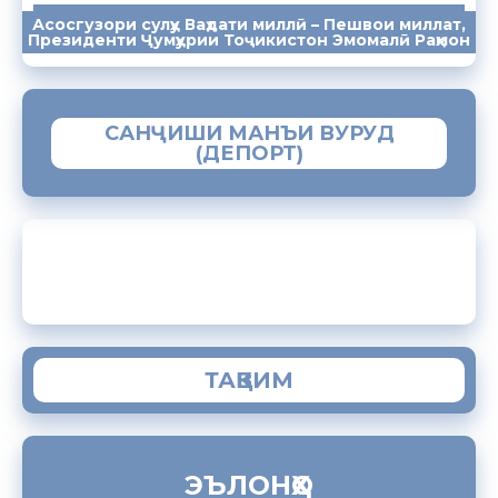
Асосгузори сулҳу Ваҳдати миллӣ – Пешвои миллат,
ПАЁМҲО
СУХАНРОНИҲО
СОМОНА
Президенти Ҷумҳурии Тоҷикистон Эмомалӣ Раҳмон
САНҶИШИ МАНЪИ ВУРУД
(ДЕПОРТ)
ЗАМИМАИ МОБИЛИИ “МУҲОҶИР”
ТАҚВИМ
ЭЪЛОНҲО