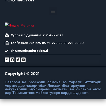
ТОҶИКИСТОН
Суроға: г.Душанбе, к. С Айни 121
Тел/факс:+992-225-05-75, 225-05-91, 225-05-89
sh.umumi@migration.tj
Copyright © 2021
Навсози ва бозсозии сомона аз тарафи Иттиходи
Аврупо дар чахорчубаи Лоихаи «Бехтаркунии
некуахволии мухочирони мехнати ва оилахои онхо
дар Точикистон» маблаггузори карда шудааст.