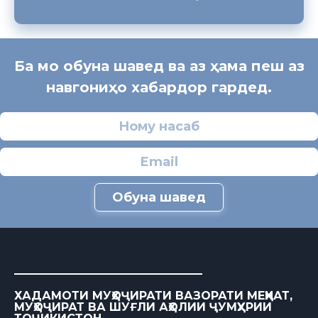
Ба мо обуна шавед ва аз ҳама пеш аз
навгониҳо хабардор гардед.
Обуна шавед
ХАДАМОТИ МУҲОҶИРАТИ ВАЗОРАТИ МЕҲНАТ,
МУҲОҶИРАТ ВА ШУҒЛИ АҲОЛИИ ҶУМҲУРИИ