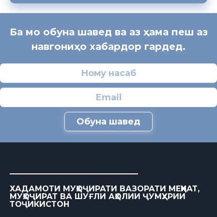
Ба мо обуна шавед ва аз ҳама пеш аз
навгониҳо хабардор гардед.
Обуна шавед
ХАДАМОТИ МУҲОҶИРАТИ ВАЗОРАТИ МЕҲНАТ,
МУҲОҶИРАТ ВА ШУҒЛИ АҲОЛИИ ҶУМҲУРИИ
ТОҶИКИСТОН