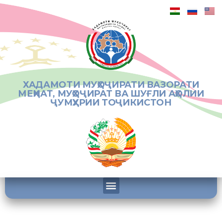
ХАДАМОТИ МУҲОҶИРАТИ ВАЗОРАТИ
МЕҲНАТ, МУҲОҶИРАТ ВА ШУҒЛИ АҲОЛИИ
ҶУМҲУРИИ ТОҶИКИСТОН