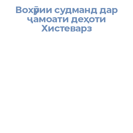
Вохӯрии судманд дар
ҷамоати деҳоти
Хистеварз
Имрӯзҳо дар миқёси ноҳияи Бобоҷон Ғафуров дар асоси нақша –
чорабиниҳои раёсати Хадамоти муҳоҷирати Вазорати меҳнат,
муҳоҷират ва шуғли аҳолии Ҷумҳурии Тоҷикистон дар вилояти Суғд
бо ташаббуси ташкилоти ҷамъиятии “Фонди Рушди ҷомеа” якҷоя бо
раёсати кор бо занон ва оилаи мақомоти иҷроияи ҳокимияти
давлатии вилояти Суғд силсилаи мулоқотҳо бо аҳли ҷомеа, аз ҷумла
фаъолон, раисони кумитаи маҳаллаҳо, муҳоҷирони меҳнатӣ ва аъзои
оилаи онҳо роҳандозӣ шуда истодааст. Мақсад аз ташкил ва
гузаронидани чорабиниҳои иттилоотӣ – маърифатӣ таъмини иҷрои
“Нақшаи миллии муқовимат ба савдои одамон дар Ҷумҳурии
Тоҷикистон барои солҳои 2019 – 2021”, огоҳонидан ва баланд
бардоштани сатҳи маърифатии шаҳрвандон мебошад.
Дар рафти ин гуна мулоқотҳо натанҳо мавзӯи муқовимат ба савдои