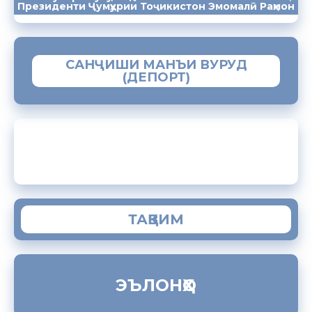
Президенти Ҷумҳурии Тоҷикистон Эмомалӣ Раҳмон
САНҶИШИ МАНЪИ ВУРУД
(ДЕПОРТ)
ЗАМИМАИ МОБИЛИИ “МУҲОҶИР”
ТАҚВИМ
ЭЪЛОНҲО