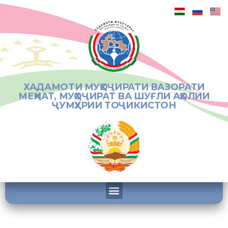
ХАДАМОТИ МУҲОҶИРАТИ ВАЗОРАТИ
МЕҲНАТ, МУҲОҶИРАТ ВА ШУҒЛИ АҲОЛИИ
ҶУМҲУРИИ ТОҶИКИСТОН