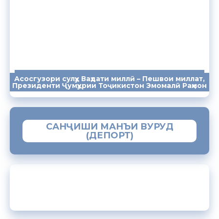
Асосгузори сулҳу Ваҳдати миллӣ – Пешвои миллат,
ПАЁМҲО
СУХАНРОНИҲО
СОМОНА
Президенти Ҷумҳурии Тоҷикистон Эмомалӣ Раҳмон
САНҶИШИ МАНЪИ ВУРУД
(ДЕПОРТ)
ЗАМИМАИ МОБИЛИИ “МУҲОҶИР”