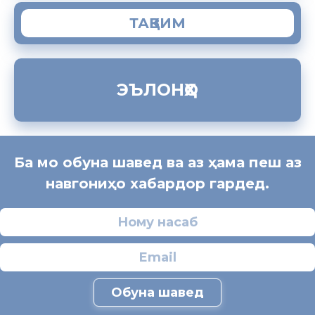
ТАҚВИМ
ЭЪЛОНҲО
Ба мо обуна шавед ва аз ҳама пеш аз
навгониҳо хабардор гардед.
Обуна шавед