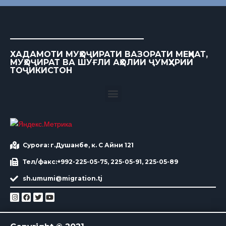
ХАДАМОТИ МУҲОҶИРАТИ ВАЗОРАТИ МЕҲНАТ,
МУҲОҶИРАТ ВА ШУҒЛИ АҲОЛИИ ҶУМҲУРИИ
ТОҶИКИСТОН
Суроға: г.Душанбе, к. С Айни 121
Тел/факс:+992-225-05-75, 225-05-91, 225-05-89
sh.umumi@migration.tj