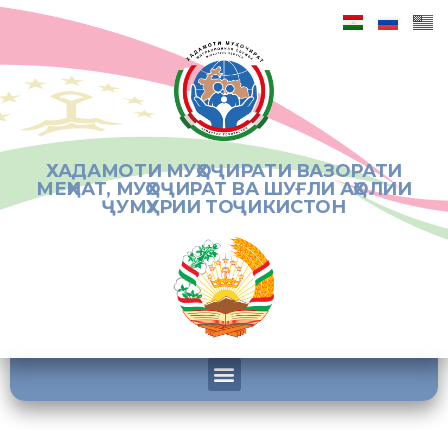
ХАДАМОТИ МУҲОҶИРАТИ ВАЗОРАТИ
МЕҲНАТ, МУҲОҶИРАТ ВА ШУҒЛИ АҲОЛИИ
ҶУМҲУРИИ ТОҶИКИСТОН