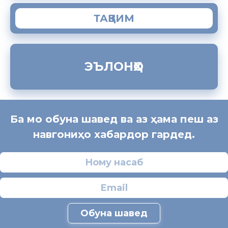
ТАҚВИМ
ЭЪЛОНҲО
Ба мо обуна шавед ва аз ҳама пеш аз
навгониҳо хабардор гардед.
Обуна шавед