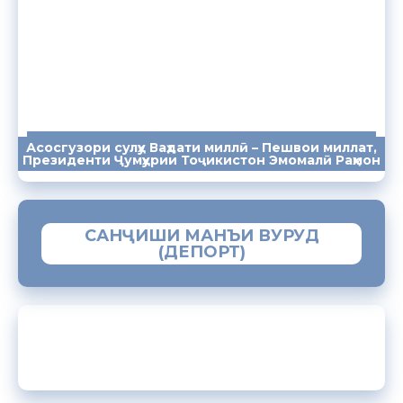
Асосгузори сулҳу Ваҳдати миллӣ – Пешвои миллат,
ПАЁМҲО
СУХАНРОНИҲО
СОМОНА
Президенти Ҷумҳурии Тоҷикистон Эмомалӣ Раҳмон
САНҶИШИ МАНЪИ ВУРУД
(ДЕПОРТ)
ЗАМИМАИ МОБИЛИИ “МУҲОҶИР”