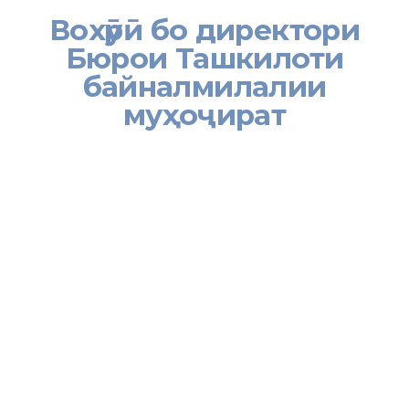
Вохӯрӣ бо директори
Бюрои Ташкилоти
байналмилалии
муҳоҷират
[:tj]
Вазири меҳнат, муҳоҷират ва шуғли аҳолии Ҷумҳурии Тоҷикистон бо
директори Бюрои Ташкилоти байналмилалии муҳоҷират дар
шаҳри Москва мулоқот намуд.
Шоми 9 феврали соли равон дар доираи сафари корӣ ба шаҳри
Москваи Федератсияи Россия Вазири меҳнат, муҳоҷират ва шуғли
аҳолии Ҷумҳурии Тоҷикистон Амонзода Ширин Шодӣ бо
директори Бюрои Ташкилоти байналмилалии муҳоҷират дар
шаҳри Москва мулоқот намуд.
Дар ҷараёни мулоқот масъалаҳои ҳифзи ҳуқуқу манфиатҳои