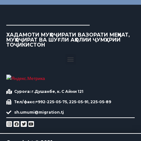
ХАДАМОТИ МУҲОҶИРАТИ ВАЗОРАТИ МЕҲНАТ,
МУҲОҶИРАТ ВА ШУҒЛИ АҲОЛИИ ҶУМҲУРИИ
ТОҶИКИСТОН
Суроға: г.Душанбе, к. С Айни 121
Тел/факс:+992-225-05-75, 225-05-91, 225-05-89
sh.umumi@migration.tj