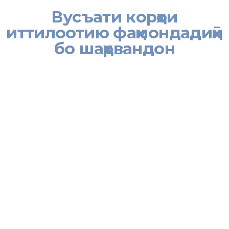
Вусъати корҳои
иттилоотию фаҳмондадиҳӣ
бо шаҳрвандон
[:tj]Ҳамарӯза дар синфхонаи Раёсати Хадамоти муҳоҷират дар
шаҳри Душанбе бо сокинони пойтахт ва шаҳрвандони гирду
атрофи он корҳои иттилоотӣ – маърифатӣ гузаронида
мешавад.
Ба ҳар як иштирокчӣ оид ба талаботи нави қонунҳои
Федератсияи Россия, тартиб ва мақсади воридшавӣ, дар
муҳлатҳои муқаррар гардида ҷамъоварии ҳуҷҷатҳо барои
гирифтани патент ба Сарраёсати Вазорати корҳои дохилии
Федератсияи Россия барои масъалаи муҳоҷирати меҳнатӣ,
гузаштан аз муоинаи тиббӣ, баъди бозгашт аз Федератсияи
Россия, инчунин ҷиҳати пешгири аз бемориҳои сироятии сил ва
ВНМО, зарурати ҳатми будани ташхиси тиббӣ мавриди баррасӣ
қарор дода шуд.