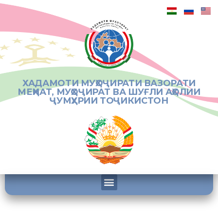
ХАДАМОТИ МУҲОҶИРАТИ ВАЗОРАТИ
МЕҲНАТ, МУҲОҶИРАТ ВА ШУҒЛИ АҲОЛИИ
ҶУМҲУРИИ ТОҶИКИСТОН