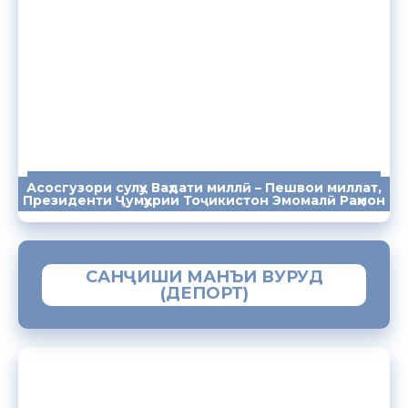
Асосгузори сулҳу Ваҳдати миллӣ – Пешвои миллат,
ПАЁМҲО
СУХАНРОНИҲО
СОМОНА
Президенти Ҷумҳурии Тоҷикистон Эмомалӣ Раҳмон
САНҶИШИ МАНЪИ ВУРУД
(ДЕПОРТ)
ЗАМИМАИ МОБИЛИИ “МУҲОҶИР”