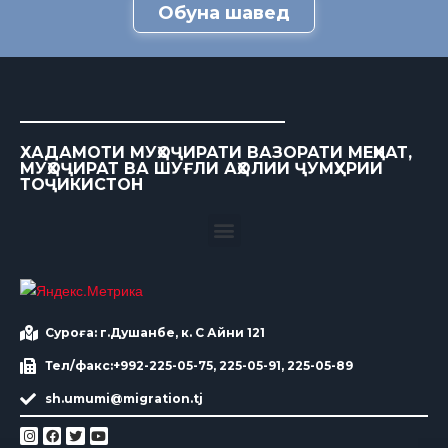
Обуна шавед
ХАДАМОТИ МУҲОҶИРАТИ ВАЗОРАТИ МЕҲНАТ,
МУҲОҶИРАТ ВА ШУҒЛИ АҲОЛИИ ҶУМҲУРИИ
ТОҶИКИСТОН
Суроға: г.Душанбе, к. С Айни 121
Тел/факс:+992-225-05-75, 225-05-91, 225-05-89
sh.umumi@migration.tj