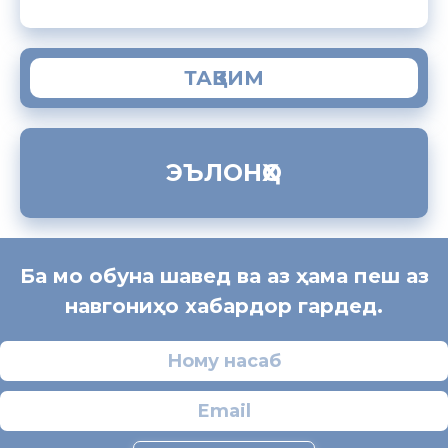
ТАҚВИМ
ЭЪЛОНҲО
Ба мо обуна шавед ва аз ҳама пеш аз
навгониҳо хабардор гардед.