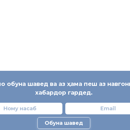
мо обуна шавед ва аз ҳама пеш аз навго
хабардор гардед.
Обуна шавед