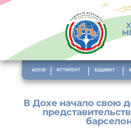
М
АСОСӢ
ИТТИЛООТ
ХАДАМОТ
В Дохе начало свою 
представительств
барселон