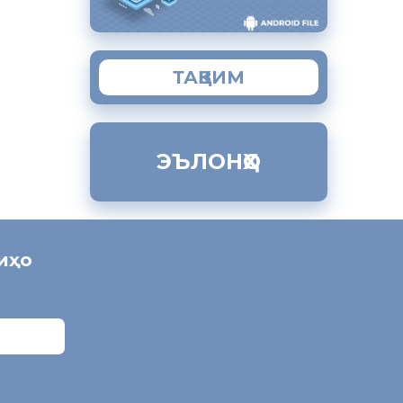
ТАҚВИМ
ЭЪЛОНҲО
ниҳо