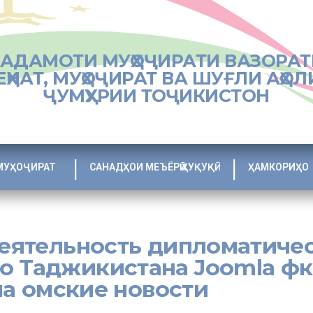
ХАДАМОТИ МУҲОҶИРАТИ ВАЗОРАТ
ЕҲНАТ, МУҲОҶИРАТ ВА ШУҒЛИ АҲОЛ
ҶУМҲУРИИ ТОҶИКИСТОН
МУҲОҶИРАТ
САНАДҲОИ МЕЪЁРӢ ҲУҚУҚӢ
ҲАМКОРИҲО
деятельность дипломатиче
о Таджикистана Joomla фк
а омские новости