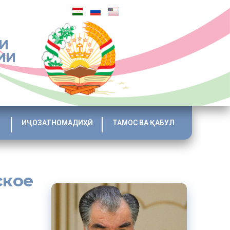
И
ИИ
ИҶОЗАТНОМАДИҲӢ
ТАМОС ВА ҚАБУЛ
ское