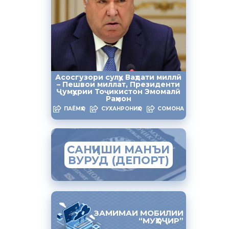
Халиду ал-
Эмомали
твие
Асосгузори сулҳу Ваҳдати миллӣ
– Пешвои миллат, Президенти
Ҷумҳурии Тоҷикистон Эмомалӣ
Раҳмон
что с
ПАЁМҲО
СУХАНРОНИҲО
СОМОНА
САНҶИШИ МАНЪИ
ВУРУД (ДЕПОРТ)
ЗАМИМАИ МОБИЛИИ
“МУҲОҶИР”