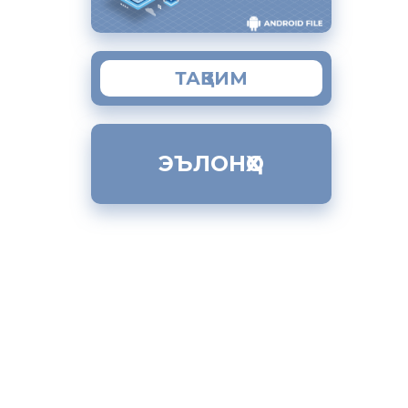
 не
, на
ТАҚВИМ
ЭЪЛОНҲО
 которого
цель
ребованию
пропусках