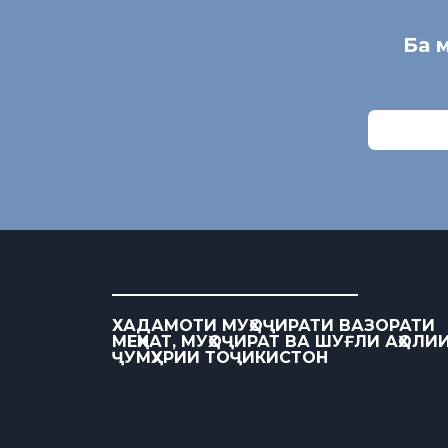
Ба 
ХАДАМОТИ МУҲОҶИРАТИ ВАЗОРАТИ
МЕҲНАТ, МУҲОҶИРАТ ВА ШУҒЛИ АҲОЛИ
ҶУМҲУРИИ ТОҶИКИСТОН