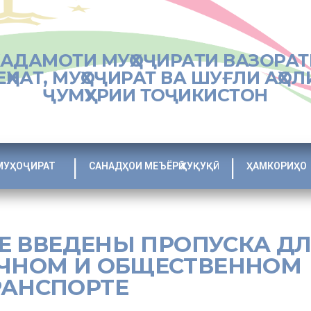
ХАДАМОТИ МУҲОҶИРАТИ ВАЗОРАТ
ЕҲНАТ, МУҲОҶИРАТ ВА ШУҒЛИ АҲОЛ
ҶУМҲУРИИ ТОҶИКИСТОН
МУҲОҶИРАТ
САНАДҲОИ МЕЪЁРӢ ҲУҚУҚӢ
ҲАМКОРИҲО
КВЕ ВВЕДЕНЫ ПРОПУСКА Д
ИЧНОМ И ОБЩЕСТВЕННОМ
РАНСПОРТЕ