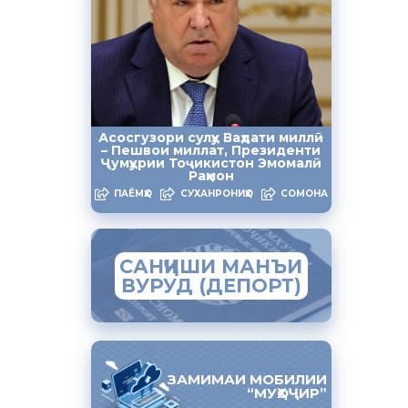
Асосгузори сулҳу Ваҳдати миллӣ
– Пешвои миллат, Президенти
ющему
Ҷумҳурии Тоҷикистон Эмомалӣ
Раҳмон
ПАЁМҲО
СУХАНРОНИҲО
СОМОНА
САНҶИШИ МАНЪИ
у +7 (495)
ВУРУД (ДЕПОРТ)
м. Но
ЗАМИМАИ МОБИЛИИ
“МУҲОҶИР”