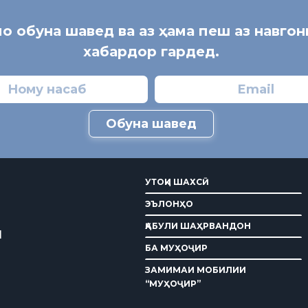
мо обуна шавед ва аз ҳама пеш аз навго
хабардор гардед.
Обуна шавед
УТОҚИ ШАХСӢ
ЭЪЛОНҲО
ҚАБУЛИ ШАҲРВАНДОН
И
БА МУҲОҶИР
ЗАМИМАИ МОБИЛИИ
“МУҲОҶИР”