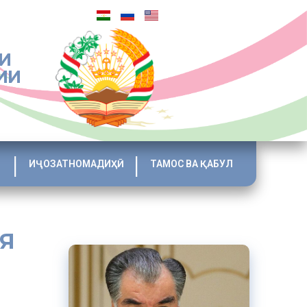
И
ИИ
ИҶОЗАТНОМАДИҲӢ
ТАМОС ВА ҚАБУЛ
ЛЯ