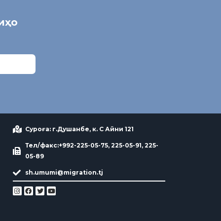
ниҳо
Суроға: г.Душанбе, к. С Айни 121
Тел/факс:+992-225-05-75, 225-05-91, 225-
05-89
sh.umumi@migration.tj