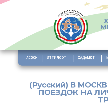
М
АСОСӢ
ИТТИЛООТ
ХАДАМОТ
(Русский) В МОС
ПОЕЗДОК НА Л
Т