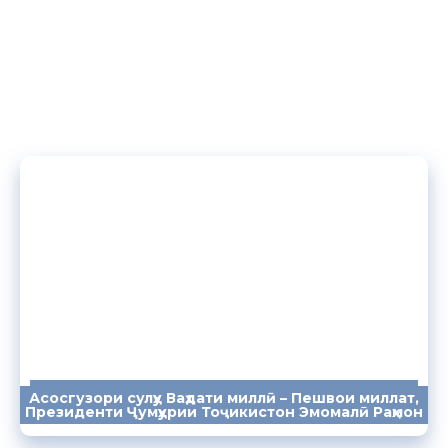
Асосгузори сулҳу Ваҳдати миллӣ – Пешвои миллат,
ПАЁМҲО
СУХАНРОНИҲО
СОМОНА
Президенти Ҷумҳурии Тоҷикистон Эмомалӣ Раҳмон