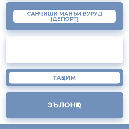
САНҶИШИ МАНЪИ ВУРУД
(ДЕПОРТ)
ЗАМИМАИ МОБИЛИИ “МУҲОҶИР”
ТАҚВИМ
ЭЪЛОНҲО