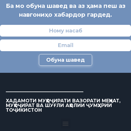
Ба мо обуна шавед ва аз ҳама пеш аз
навгониҳо хабардор гардед.
Обуна шавед
ХАДАМОТИ МУҲОҶИРАТИ ВАЗОРАТИ МЕҲНАТ,
МУҲОҶИРАТ ВА ШУҒЛИ АҲОЛИИ ҶУМҲУРИИ
ТОҶИКИСТОН