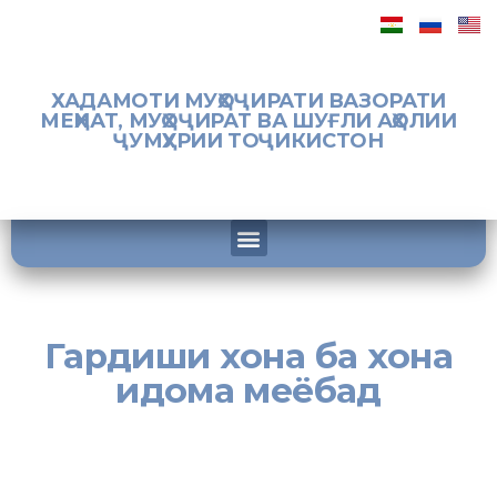
ХАДАМОТИ МУҲОҶИРАТИ ВАЗОРАТИ
МЕҲНАТ, МУҲОҶИРАТ ВА ШУҒЛИ АҲОЛИИ
ҶУМҲУРИИ ТОҶИКИСТОН
Гардиши хона ба хона
идома меёбад
[:tj]