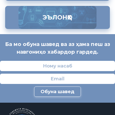
ЭЪЛОНҲО
Ба мо обуна шавед ва аз ҳама пеш аз
навгониҳо хабардор гардед.
Обуна шавед