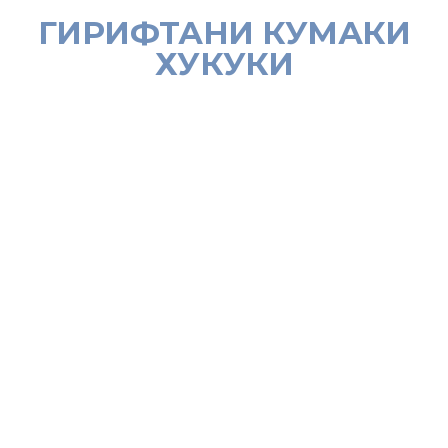
ГИРИФТАНИ КУМАКИ
ХУКУКИ
Маслиҳат дода мешавад, ки муҳоҷири
меҳнатӣ метавонад дар Россия барои
дастгирӣ ва кӯмак гирифтан ба Сафорат ва
Намояндагии ВММША ҶТ дар ФР дар
ҳолатҳои зерин муроҷиат намояд, агар:
дар давоми буду бош ва анҷом додани
фаъолияти меҳнатӣ дар Россия ҳуқуқҳои
қонунии ӯ аз ҷониби кормандони мақомоти
ҳифзи ҳуқуқу тартибот, корфармо ва дигар
шахсони воқеӣ вайрон
карда шаванд;
мақомоти судӣ ғайриқонунӣ нисбати
муҳоҷири меҳнатӣ қарор дар бораи хориҷи
маъмурӣ (депортатсия) аз ҳудуди ФР қабул