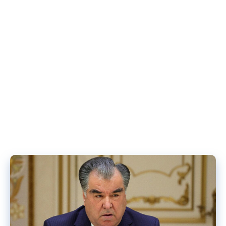
дар қаламрави Федератсияи Русия ба ҷавобгарии
маъмурӣ кашида шудааст – то иҷрои ҷазо ё то озод
шудан аз ҷазо.(бо таҳрири Қонуни Федералии
10.01.2003 N 7-FZ)