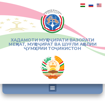
ХАДАМОТИ МУҲОҶИРАТИ ВАЗОРАТИ
МЕҲНАТ, МУҲОҶИРАТ ВА ШУҒЛИ АҲОЛИИ
ҶУМҲУРИИ ТОҶИКИСТОН