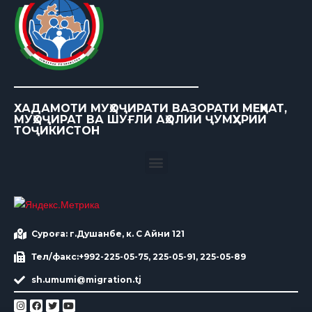
ХАДАМОТИ МУҲОҶИРАТИ ВАЗОРАТИ МЕҲНАТ,
МУҲОҶИРАТ ВА ШУҒЛИ АҲОЛИИ ҶУМҲУРИИ
ТОҶИКИСТОН
Суроға: г.Душанбе, к. С Айни 121
Тел/факс:+992-225-05-75, 225-05-91, 225-05-89
sh.umumi@migration.tj