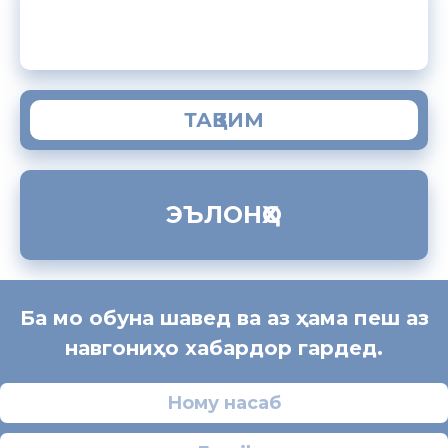
ЗАМИМАИ МОБИЛИИ “МУҲОҶИР”
ТАҚВИМ
ЭЪЛОНҲО
Ба мо обуна шавед ва аз ҳама пеш аз
навгониҳо хабардор гардед.