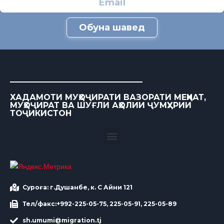
Обуна шавед
ХАДАМОТИ МУҲОҶИРАТИ ВАЗОРАТИ МЕҲНАТ,
МУҲОҶИРАТ ВА ШУҒЛИ АҲОЛИИ ҶУМҲУРИИ
ТОҶИКИСТОН
Суроға: г.Душанбе, к. С Айни 121
Тел/факс:+992-225-05-75, 225-05-91, 225-05-89
sh.umumi@migration.tj