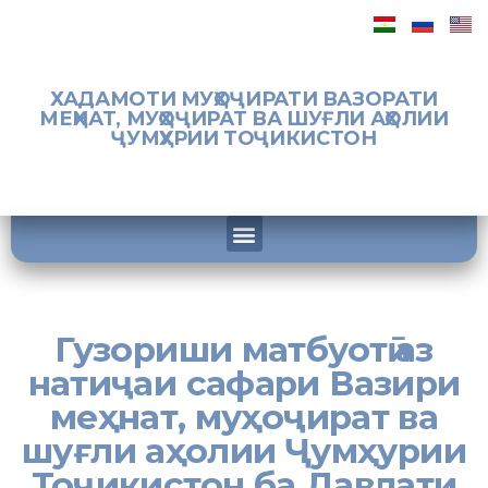
ХАДАМОТИ МУҲОҶИРАТИ ВАЗОРАТИ
МЕҲНАТ, МУҲОҶИРАТ ВА ШУҒЛИ АҲОЛИИ
ҶУМҲУРИИ ТОҶИКИСТОН
Гузориши матбуотӣ аз
натиҷаи сафари Вазири
меҳнат, муҳоҷират ва
шуғли аҳолии Ҷумҳурии
Тоҷикистон ба Давлати