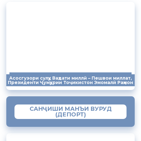
Асосгузори сулҳу Ваҳдати миллӣ – Пешвои миллат,
ПАЁМҲО
СУХАНРОНИҲО
СОМОНА
Президенти Ҷумҳурии Тоҷикистон Эмомалӣ Раҳмон
САНҶИШИ МАНЪИ ВУРУД
(ДЕПОРТ)