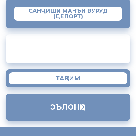
САНҶИШИ МАНЪИ ВУРУД
(ДЕПОРТ)
ЗАМИМАИ МОБИЛИИ “МУҲОҶИР”
ТАҚВИМ
ЭЪЛОНҲО