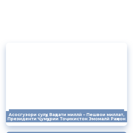
Асосгузори сулҳу Ваҳдати миллӣ – Пешвои миллат,
ПАЁМҲО
СУХАНРОНИҲО
СОМОНА
Президенти Ҷумҳурии Тоҷикистон Эмомалӣ Раҳмон