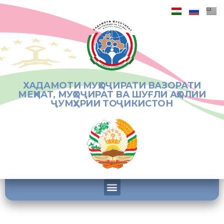
ХАДАМОТИ МУҲОҶИРАТИ ВАЗОРАТИ
МЕҲНАТ, МУҲОҶИРАТ ВА ШУҒЛИ АҲОЛИИ
ҶУМҲУРИИ ТОҶИКИСТОН