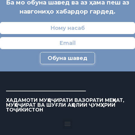
Ба мо обуна шавед ва аз ҳама пеш аз
навгониҳо хабардор гардед.
Обуна шавед
ХАДАМОТИ МУҲОҶИРАТИ ВАЗОРАТИ МЕҲНАТ,
МУҲОҶИРАТ ВА ШУҒЛИ АҲОЛИИ ҶУМҲУРИИ
ТОҶИКИСТОН