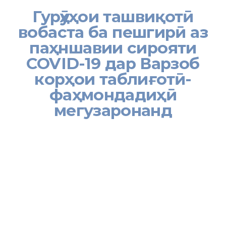
Гурӯҳҳои ташвиқотӣ
вобаста ба пешгирӣ аз
паҳншавии сирояти
COVID-19 дар Варзоб
корҳои таблиғотӣ-
фаҳмондадиҳӣ
мегузаронанд
[:tj]
Бахши Хадамоти муҳоҷирати Вазорати меҳнат, муҳоҷират ва
шуғли аҳолии Ҷумҳурии Тоҷикистон дар ноҳияи Варзоб якҷоя бо
кормандони мақомоти иҷроияи ҳокимияти давлатии ноҳия, КИ
ҲХДТ –и ноҳия, ташкилоти ҷамъиятии ҷавонон “Созандагони
Ватан” ва ихтиёрони бахши Ҷамъияти Ҳилоли Аҳмар – и ноҳияи
Варзоб бо мақсади тақвият бахшидан ҷиҳати тадбирҳои иловагӣ
оид ба пешгирӣ аз сироятёбии бемории “Коронавирус” (COVID-