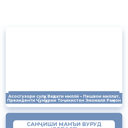
Асосгузори сулҳу Ваҳдати миллӣ – Пешвои миллат,
ПАЁМҲО
СУХАНРОНИҲО
СОМОНА
Президенти Ҷумҳурии Тоҷикистон Эмомалӣ Раҳмон
САНҶИШИ МАНЪИ ВУРУД