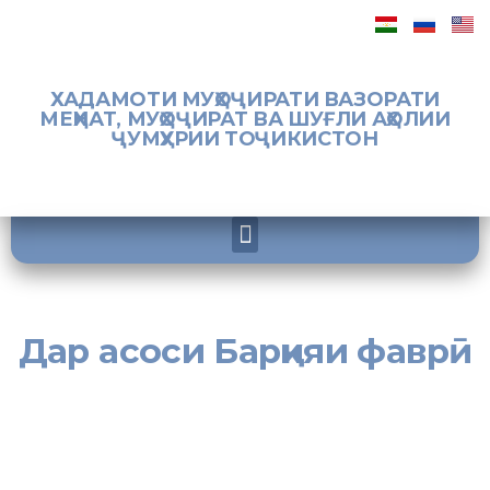
ХАДАМОТИ МУҲОҶИРАТИ ВАЗОРАТИ
МЕҲНАТ, МУҲОҶИРАТ ВА ШУҒЛИ АҲОЛИИ
ҶУМҲУРИИ ТОҶИКИСТОН
Дар асоси Барқияи фаврӣ
[:tj]Имрўзҳо дар миқёси шаҳру ноҳияҳои вилояти Суғд дар асоси
Барқияи фаврии Хадамоти муҳоҷират аз 31.01.2018, № 177/87
корбарӣ идома дорад. Дар рафти чорабиниҳои иттилоотӣ ба
шаҳрвандон моҳияти Фармони Президенти Федератсияи Россия