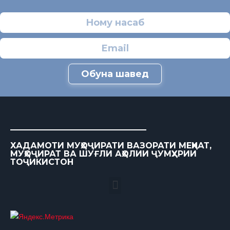
Обуна шавед
ХАДАМОТИ МУҲОҶИРАТИ ВАЗОРАТИ МЕҲНАТ,
МУҲОҶИРАТ ВА ШУҒЛИ АҲОЛИИ ҶУМҲУРИИ
ТОҶИКИСТОН