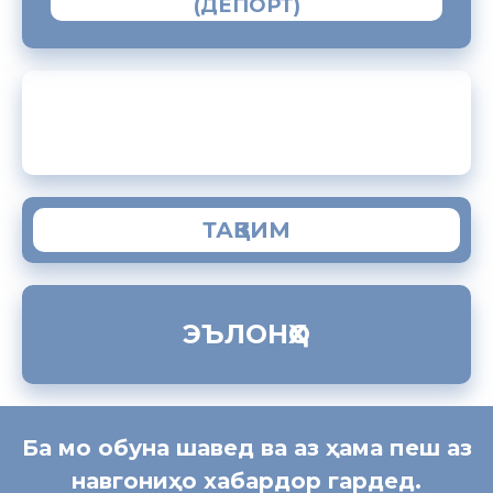
(ДЕПОРТ)
ЗАМИМАИ МОБИЛИИ “МУҲОҶИР”
ТАҚВИМ
ЭЪЛОНҲО
Ба мо обуна шавед ва аз ҳама пеш аз
навгониҳо хабардор гардед.