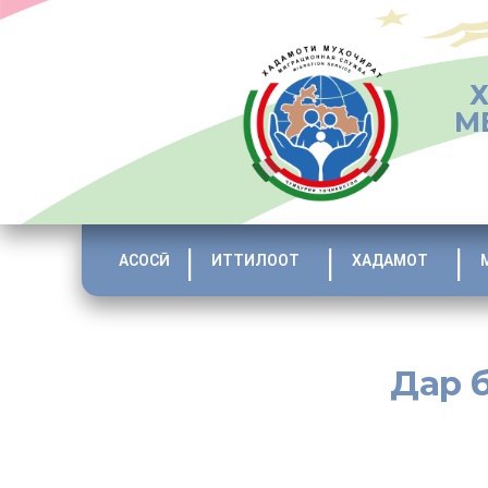
М
АСОСӢ
ИТТИЛООТ
ХАДАМОТ
Дар 
[:ru]https://migration.tj/ru/%d0%bd%d0%b8%d0%b7
%d1%85%d0%b0%d0%b4%d0%b0%d0%bc%d0%be%d1%8
%d0%bc%d1%83%d2%b3%d0%be%d2%b7%d0%b8%d1%80%