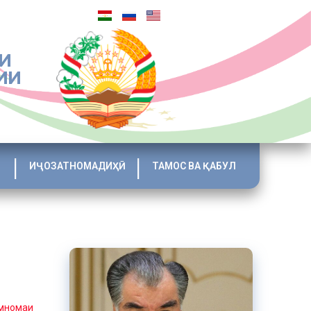
И
ИИ
ИҶОЗАТНОМАДИҲӢ
ТАМОС ВА ҚАБУЛ
мномаи