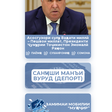
Асосгузори сулҳу Ваҳдати миллӣ
– Пешвои миллат, Президенти
Ҷумҳурии Тоҷикистон Эмомалӣ
Раҳмон
ПАЁМҲО
СУХАНРОНИҲО
СОМОНА
САНҶИШИ МАНЪИ
ВУРУД (ДЕПОРТ)
ЗАМИМАИ МОБИЛИИ
“МУҲОҶИР”