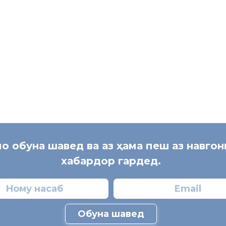
мо обуна шавед ва аз ҳама пеш аз навго
хабардор гардед.
Обуна шавед