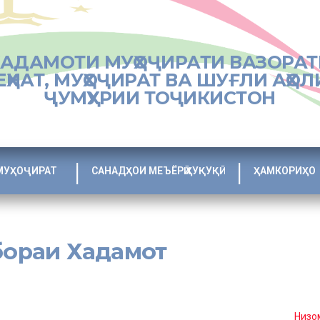
ХАДАМОТИ МУҲОҶИРАТИ ВАЗОРАТ
ЕҲНАТ, МУҲОҶИРАТ ВА ШУҒЛИ АҲОЛ
ҶУМҲУРИИ ТОҶИКИСТОН
МУҲОҶИРАТ
САНАДҲОИ МЕЪЁРӢ ҲУҚУҚӢ
ҲАМКОРИҲО
бораи Хадамот
%d0%be%d0%bc%d0%bd%d0%be%d0%bc%d0%b0%d0%b8-
2%d0%b8-
d0%b0%d1%82%d0%b8-%d0%b2%d0%b0%d0%b7%d0%be/[:tj]
Низо