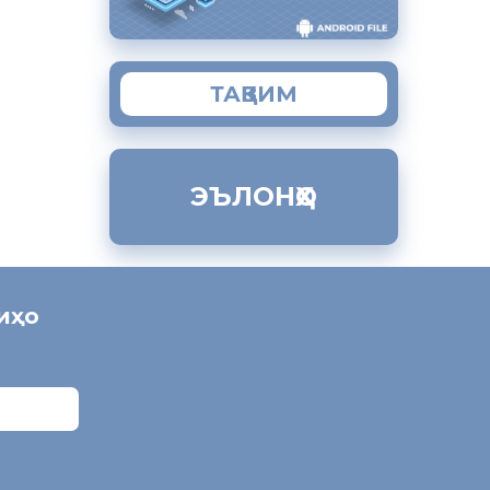
ТАҚВИМ
ЭЪЛОНҲО
ниҳо