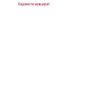
Хадамоти муҳоҷират
https://migration.tj/%d0%bd%d0%b8%d0%b7%d0%be
%d1%85%d0%b0%d0%b4%d0%b0%d0%bc%d0%be%d1%8
%d0%bc%d1%83%d2%b3%d0%be%d2%b7%d0%b8%d1%80