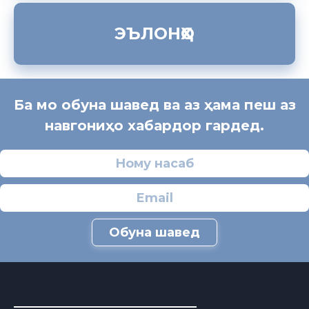
ЭЪЛОНҲО
Ба мо обуна шавед ва аз ҳама пеш аз
навгониҳо хабардор гардед.
Обуна шавед