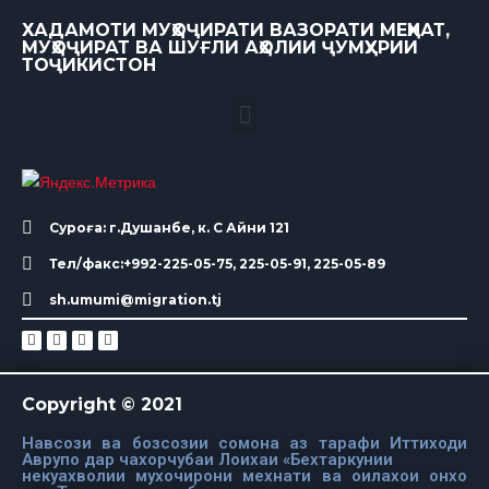
ХАДАМОТИ МУҲОҶИРАТИ ВАЗОРАТИ МЕҲНАТ,
МУҲОҶИРАТ ВА ШУҒЛИ АҲОЛИИ ҶУМҲУРИИ
ТОҶИКИСТОН
Суроға: г.Душанбе, к. С Айни 121
Тел/факс:+992-225-05-75, 225-05-91, 225-05-89
sh.umumi@migration.tj
Copyright © 2021
Навсози ва бозсозии сомона аз тарафи Иттиходи
Аврупо дар чахорчубаи Лоихаи «Бехтаркунии
некуахволии мухочирони мехнати ва оилахои онхо