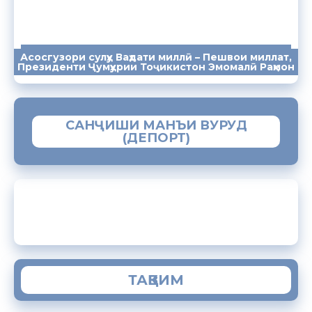
Асосгузори сулҳу Ваҳдати миллӣ – Пешвои миллат,
ПАЁМҲО
СУХАНРОНИҲО
СОМОНА
Президенти Ҷумҳурии Тоҷикистон Эмомалӣ Раҳмон
САНҶИШИ МАНЪИ ВУРУД
(ДЕПОРТ)
ЗАМИМАИ МОБИЛИИ “МУҲОҶИР”
ТАҚВИМ