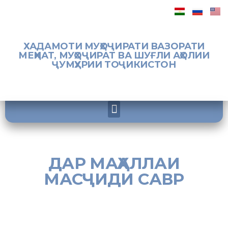
ХАДАМОТИ МУҲОҶИРАТИ ВАЗОРАТИ
МЕҲНАТ, МУҲОҶИРАТ ВА ШУҒЛИ АҲОЛИИ
ҶУМҲУРИИ ТОҶИКИСТОН
ДАР МАҲАЛЛАИ
МАСҶИДИ САВР
[:tj]
Шуъбаҳои Хадамоти муҳоҷирати Вазорати меҳнат, муҳоҷират ва