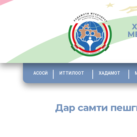
М
АСОСӢ
ИТТИЛООТ
ХАДАМОТ
Дар самти пешг
[:tj]Муҳоҷирони меҳнатӣ ва аҳли оилаи онҳо аз ҷумлаи т
аз ҷумла Вируси норасоии масунияти одам бештар меб