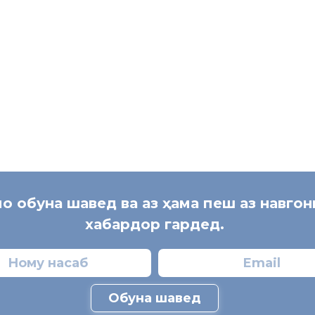
мо обуна шавед ва аз ҳама пеш аз навго
хабардор гардед.
Обуна шавед