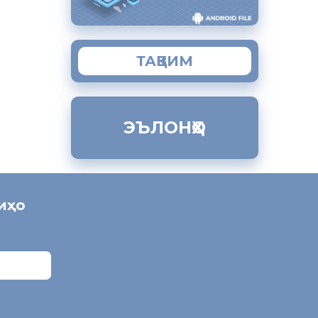
ТАҚВИМ
ЭЪЛОНҲО
ниҳо