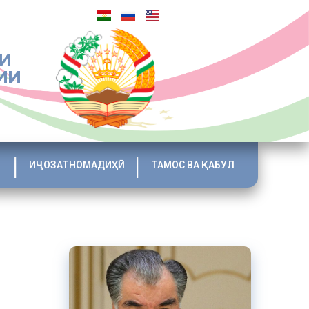
И
ИИ
ИҶОЗАТНОМАДИҲӢ
ТАМОС ВА ҚАБУЛ
и сироятӣ,