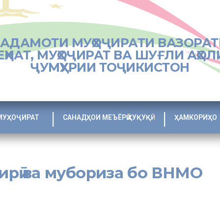
ХАДАМОТИ МУҲОҶИРАТИ ВАЗОРАТ
ЕҲНАТ, МУҲОҶИРАТ ВА ШУҒЛИ АҲОЛ
ҶУМҲУРИИ ТОҶИКИСТОН
МУҲОҶИРАТ
САНАДҲОИ МЕЪЁРӢ ҲУҚУҚӢ
ҲАМКОРИҲО
ирӣ ва мубориза бо ВНМО
абақаҳои осебпазир маҳсуб шуда, хавфи гирифторшавиашон ба бемориҳо
ошад.