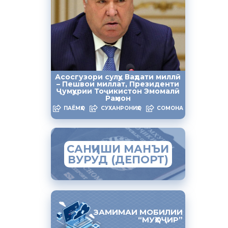
7,6/114 аз
ҳони
анд.
тартибот,
ндурустӣ,
Асосгузори сулҳу Ваҳдати миллӣ
ҳи баланди
– Пешвои миллат, Президенти
Ҷумҳурии Тоҷикистон Эмомалӣ
Раҳмон
ПАЁМҲО
СУХАНРОНИҲО
СОМОНА
ҳ вобаста
анд ва
САНҶИШИ МАНЪИ
ВУРУД (ДЕПОРТ)
н
урбонов
ЗАМИМАИ МОБИЛИИ
“МУҲОҶИР”