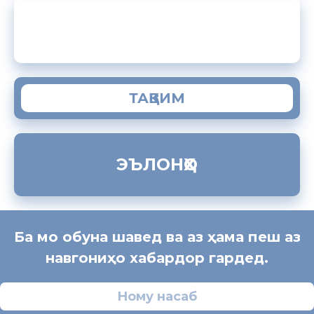
ЗАМИМАИ МОБИЛИИ “МУҲОҶИР”
ТАҚВИМ
ЭЪЛОНҲО
Ба мо обуна шавед ва аз ҳама пеш аз
навгониҳо хабардор гардед.