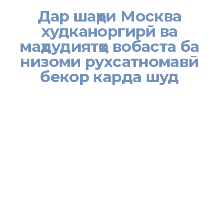
Дар шаҳри Москва
худканоргирӣ ва
маҳдудиятҳо вобаста ба
низоми рухсатномавӣ
бекор карда шуд
[:tj]
Шурӯъ аз 9 июни соли 2020 дар шаҳри Москва маҳдудиятҳои
худканоргирӣ ва низоми рухсатномавӣ, ки аз 29 марти соли
ҷорӣ бо мақсади пешгирии паҳншавии пандемияи
«коронавирус» (Ковид-19) татбиқ мешуд, бекор карда шуд.
Фармони марбутаи раиси шаҳри Москва «бинобар беҳдошти
вазъи санитарию эпидемиологӣ ва коҳиш ёфтани ҳолатҳои
сироятшавӣ» дирӯз, 8 июн ба тасвиб расид.
Мувофиқи он, минбаъд шаҳрвандон метавонад, дар ҳудуди
шаҳри Москва бидуни рухсатнома, аммо бо риояи талаботҳои