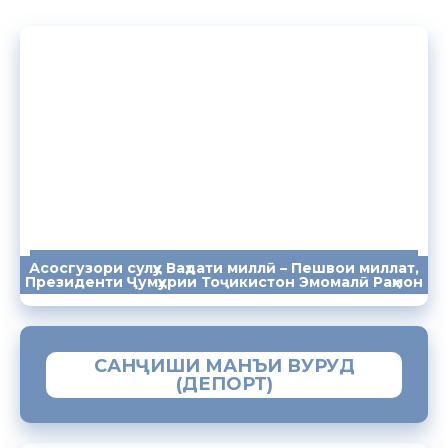
Асосгузори сулҳу Ваҳдати миллӣ – Пешвои миллат,
ПАЁМҲО
СУХАНРОНИҲО
СОМОНА
Президенти Ҷумҳурии Тоҷикистон Эмомалӣ Раҳмон
САНҶИШИ МАНЪИ ВУРУД
(ДЕПОРТ)