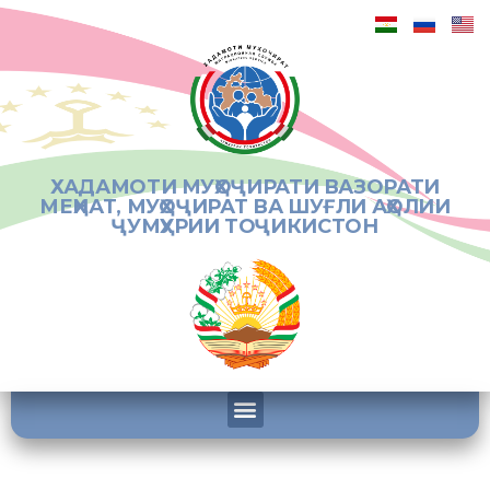
ХАДАМОТИ МУҲОҶИРАТИ ВАЗОРАТИ
МЕҲНАТ, МУҲОҶИРАТ ВА ШУҒЛИ АҲОЛИИ
ҶУМҲУРИИ ТОҶИКИСТОН