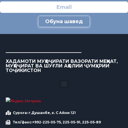
Обуна шавед
ХАДАМОТИ МУҲОҶИРАТИ ВАЗОРАТИ МЕҲНАТ,
МУҲОҶИРАТ ВА ШУҒЛИ АҲОЛИИ ҶУМҲУРИИ
ТОҶИКИСТОН
Суроға: г.Душанбе, к. С Айни 121
Тел/факс:+992-225-05-75, 225-05-91, 225-05-89