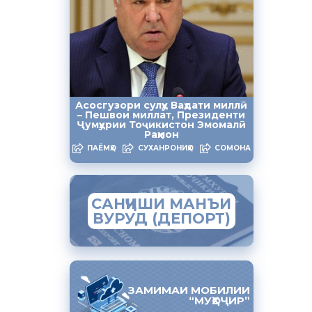
ши мактабӣ
стон аз 4
 Россия,
 шоҳмот ва
Асосгузори сулҳу Ваҳдати миллӣ
– Пешвои миллат, Президенти
истон дар
Ҷумҳурии Тоҷикистон Эмомалӣ
Раҳмон
ПАЁМҲО
СУХАНРОНИҲО
СОМОНА
 дастаи
оқат миёни
ти сатҳи
САНҶИШИ МАНЪИ
 ёфта,
ВУРУД (ДЕПОРТ)
ЗАМИМАИ МОБИЛИИ
“МУҲОҶИР”