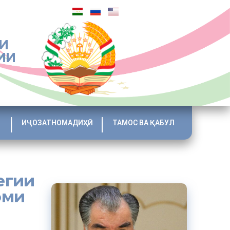
И
ИИ
ИҶОЗАТНОМАДИҲӢ
ТАМОС ВА ҚАБУЛ
егии
оми