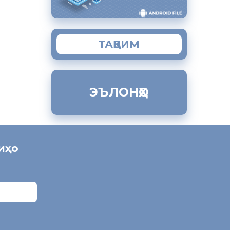
ТАҚВИМ
ЭЪЛОНҲО
ниҳо