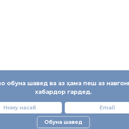
В
[:]
мо обуна шавед ва аз ҳама пеш аз навго
хабардор гардед.
Обуна шавед