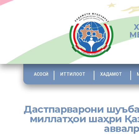
М
АСОСӢ
ИТТИЛООТ
ХАДАМОТ
Дастпарварони шуъба
миллатҳои шаҳри Қа
аввалр