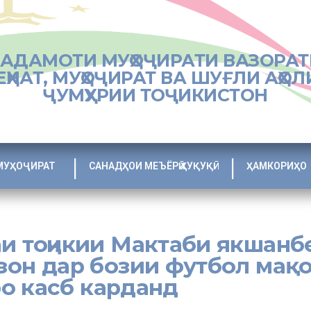
ХАДАМОТИ МУҲОҶИРАТИ ВАЗОРАТ
ЕҲНАТ, МУҲОҶИРАТ ВА ШУҒЛИ АҲОЛ
ҶУМҲУРИИ ТОҶИКИСТОН
МУҲОҶИРАТ
САНАДҲОИ МЕЪЁРӢ ҲУҚУҚӢ
ҲАМКОРИҲО
и тоҷикии Мактаби якшанб
зон дар бозии футбол мақ
о касб карданд