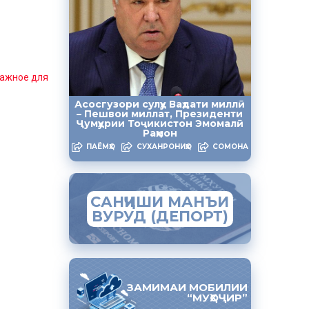
важное для
Асосгузори сулҳу Ваҳдати миллӣ
– Пешвои миллат, Президенти
Ҷумҳурии Тоҷикистон Эмомалӣ
Раҳмон
ПАЁМҲО
СУХАНРОНИҲО
СОМОНА
САНҶИШИ МАНЪИ
ВУРУД (ДЕПОРТ)
ЗАМИМАИ МОБИЛИИ
“МУҲОҶИР”