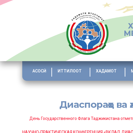
М
АСОСӢ
ИТТИЛООТ
ХАДАМОТ
Диаспораҳо ва
[:ru]
День Государственного Флага Таджикистана отмети
НАУЧНО-ПРАКТИЧЕСКАЯ КОНФЕРЕНЦИЯ «ВКЛАД ДИАС