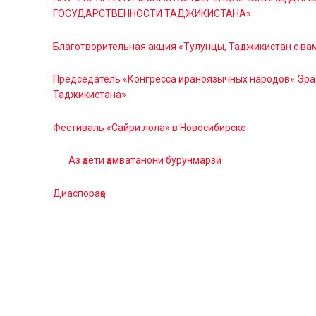
ГОСУДАРСТВЕННОСТИ ТАДЖИКИСТАНА»
Благотворительная акция «Тулунцы, Таджикистан с вам
Председатель «Конгресса ираноязычных народов» Эрад
Таджикистана»
Фестиваль «Сайри лола» в Новосибирске
[:tj]
Аз ҳаёти ҳамватанони бурунмарзӣ
Диаспораҳо
[:]