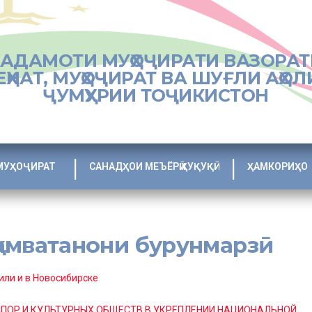
ХАДАМОТИ МУҲОҶИРАТИ ВАЗОРАТ
ЕҲНАТ, МУҲОҶИРАТ ВА ШУҒЛИ АҲОЛ
ҶУМҲУРИИ ТОҶИКИСТОН
МУҲОҶИРАТ
САНАДҲОИ МЕЪЁРӢ ҲУҚУҚӢ
ҲАМКОРИҲО
 ҳамватанони бурунмарзӣ
ли и в Новосибирске
ПОР И КУЛЬТУРНЫХ ОБЩЕСТВ В УКРЕПЛЕНИИ НАЦИОНАЛЬНОЙ