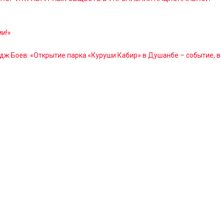
и!»
ж Боев: «Открытие парка «Куруши Кабир» в Душанбе – событие, 