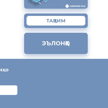
ТАҚВИМ
ЭЪЛОНҲО
ниҳо