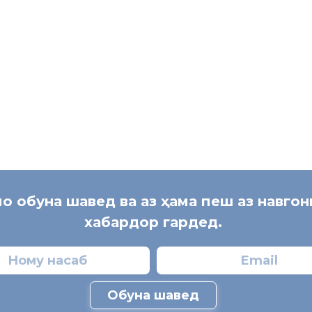
мо обуна шавед ва аз ҳама пеш аз навго
хабардор гардед.
Обуна шавед