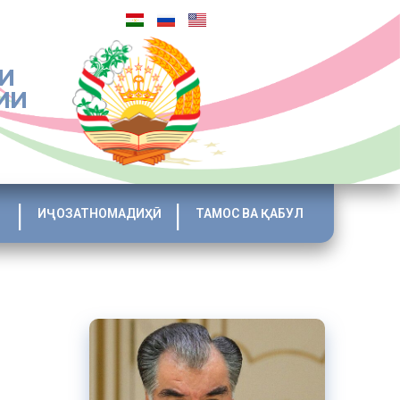
И
ИИ
ИҶОЗАТНОМАДИҲӢ
ТАМОС ВА ҚАБУЛ