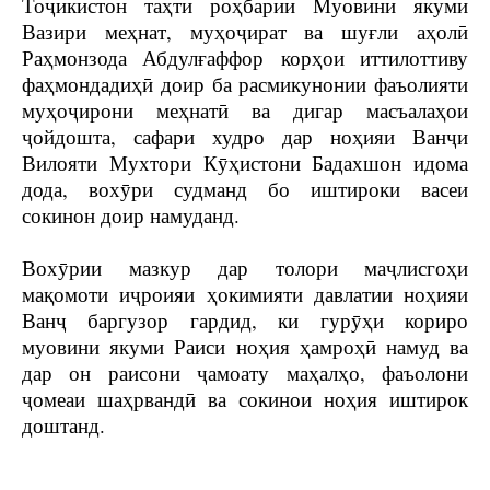
Тоҷикистон таҳти роҳбарии
Муовини якуми
Вазири меҳнат, муҳоҷират ва шуғли аҳолӣ
Раҳмонзода Абдулғаффор
корҳои иттилоттиву
фаҳмондадиҳӣ доир ба расмикунонии фаъолияти
муҳоҷирони меҳнатӣ ва дигар масъалаҳои
ҷойдошта, сафари худро дар ноҳияи Ванҷи
Вилояти Мухтори Кӯҳистони Бадахшон идома
дода, вохӯри судманд бо иштироки васеи
сокинон доир намуданд.
Вохӯрии мазкур дар толори маҷлисгоҳи
мақомоти иҷроияи ҳокимияти давлатии ноҳияи
Ванҷ баргузор гардид, ки гурӯҳи кориро
муовини якуми Раиси ноҳия ҳамроҳӣ намуд ва
дар он раисони ҷамоату маҳалҳо, фаъолони
ҷомеаи шаҳрвандӣ ва сокинои ноҳия иштирок
доштанд.