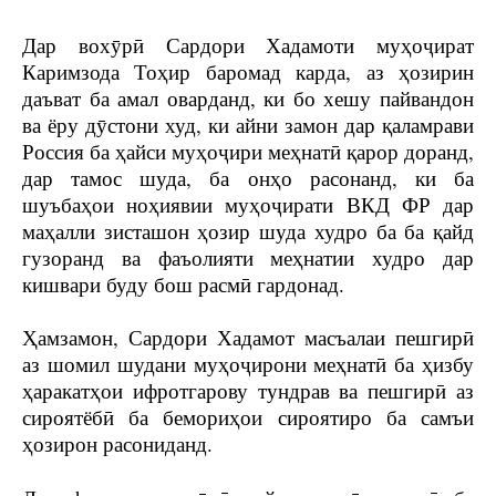
Дар вохӯрӣ Сардори Хадамоти муҳоҷират
Каримзода Тоҳир баромад карда, аз ҳозирин
даъват ба амал оварданд, ки бо хешу пайвандон
ва ёру дӯстони худ, ки айни замон дар қаламрави
Россия ба ҳайси муҳоҷири меҳнатӣ қарор доранд,
дар тамос шуда, ба онҳо расонанд, ки ба
шуъбаҳои ноҳиявии муҳоҷирати ВКД ФР дар
маҳалли зисташон ҳозир шуда худро ба ба қайд
гузоранд ва фаъолияти меҳнатии худро дар
кишвари буду бош расмӣ гардонад.
Ҳамзамон, Сардори Хадамот масъалаи пешгирӣ
аз шомил шудани муҳоҷирони меҳнатӣ ба ҳизбу
ҳаракатҳои ифротгарову тундрав ва пешгирӣ аз
сироятёбӣ ба бемориҳои сироятиро ба самъи
ҳозирон расониданд.