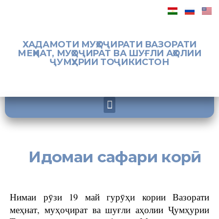
ХАДАМОТИ МУҲОҶИРАТИ ВАЗОРАТИ
МЕҲНАТ, МУҲОҶИРАТ ВА ШУҒЛИ АҲОЛИИ
ҶУМҲУРИИ ТОҶИКИСТОН
Идомаи сафари корӣ
Нимаи рӯзи 19 май гурӯҳи кории Вазорати
меҳнат, муҳоҷират ва шуғли аҳолии Ҷумҳурии