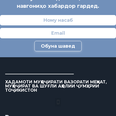
навгониҳо хабардор гардед.
Обуна шавед
ХАДАМОТИ МУҲОҶИРАТИ ВАЗОРАТИ МЕҲНАТ,
МУҲОҶИРАТ ВА ШУҒЛИ АҲОЛИИ ҶУМҲУРИИ
ТОҶИКИСТОН