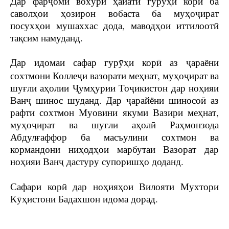
Дар фарҷоми вохӯрӣ ҳайати гурӯҳи корӣ ба
саволҳои ҳозирон вобаста ба муҳоҷират
посухҳои мушаххас дода, маводҳои иттилоотӣ
тақсим намуданд.
Дар идомаи сафар гурӯҳи корӣ аз ҷараёни
сохтмони Коллеҷи вазорати меҳнат, муҳоҷират ва
шуғли аҳолии Ҷумҳурии Тоҷикистон дар ноҳияи
Ванҷ шинос шуданд. Дар ҷарайёни шиносоӣ аз
рафти сохтмон Муовини якуми Вазири меҳнат,
муҳоҷират ва шуғли аҳолӣ Раҳмонзода
Абдулғаффор ба масъулини сохтмон ва
кормандони ниҳодҳои марбутаи Вазорат дар
ноҳияи Ванҷ дастуру супоришҳо доданд.
Сафари корӣ дар ноҳияҳои Вилояти Мухтори
Кӯҳистони Бадахшон идома дорад.