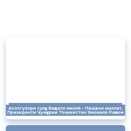
Асосгузори сулҳу Ваҳдати миллӣ – Пешвои миллат,
ПАЁМҲО
СУХАНРОНИҲО
СОМОНА
Президенти Ҷумҳурии Тоҷикистон Эмомалӣ Раҳмон