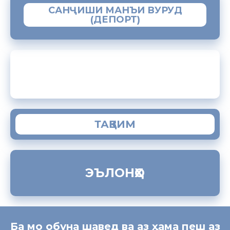
САНҶИШИ МАНЪИ ВУРУД
(ДЕПОРТ)
ЗАМИМАИ МОБИЛИИ “МУҲОҶИР”
ТАҚВИМ
ЭЪЛОНҲО
Ба мо обуна шавед ва аз ҳама пеш аз