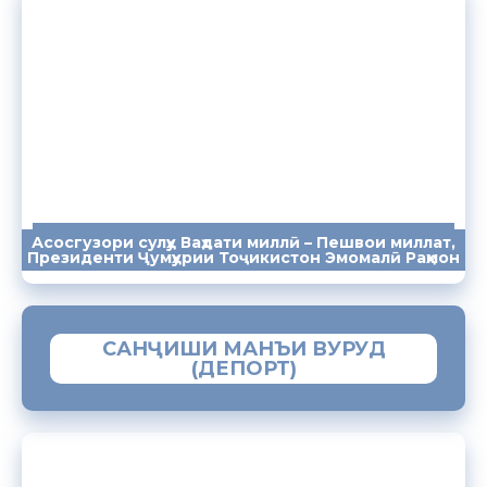
Асосгузори сулҳу Ваҳдати миллӣ – Пешвои миллат,
ПАЁМҲО
СУХАНРОНИҲО
СОМОНА
Президенти Ҷумҳурии Тоҷикистон Эмомалӣ Раҳмон
САНҶИШИ МАНЪИ ВУРУД
(ДЕПОРТ)
ЗАМИМАИ МОБИЛИИ “МУҲОҶИР”