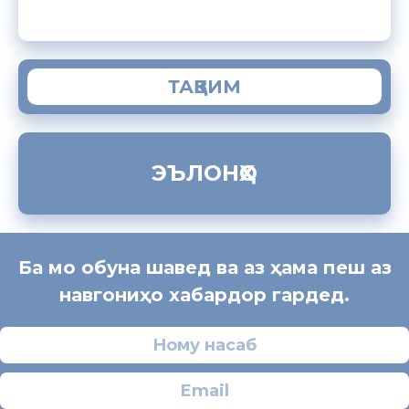
ТАҚВИМ
ЭЪЛОНҲО
Ба мо обуна шавед ва аз ҳама пеш аз
навгониҳо хабардор гардед.