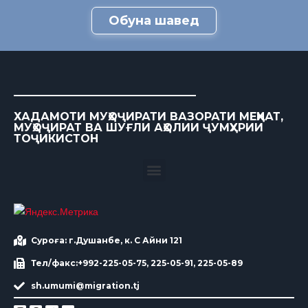
Обуна шавед
ХАДАМОТИ МУҲОҶИРАТИ ВАЗОРАТИ МЕҲНАТ,
МУҲОҶИРАТ ВА ШУҒЛИ АҲОЛИИ ҶУМҲУРИИ
ТОҶИКИСТОН
Суроға: г.Душанбе, к. С Айни 121
Тел/факс:+992-225-05-75, 225-05-91, 225-05-89
sh.umumi@migration.tj