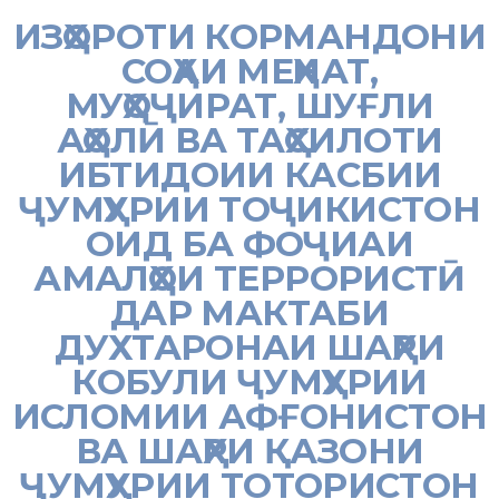
ИЗҲОРОТИ КОРМАНДОНИ
СОҲАИ МЕҲНАТ,
МУҲОҶИРАТ, ШУҒЛИ
АҲОЛӢ ВА ТАҲСИЛОТИ
ИБТИДОИИ КАСБИИ
ҶУМҲУРИИ ТОҶИКИСТОН
ОИД БА ФОҶИАИ
АМАЛҲОИ ТЕРРОРИСТӢ
ДАР МАКТАБИ
ДУХТАРОНАИ ШАҲРИ
КОБУЛИ ҶУМҲУРИИ
ИСЛОМИИ АФҒОНИСТОН
ВА ШАҲРИ ҚАЗОНИ
ҶУМҲУРИИ ТОТОРИСТОН