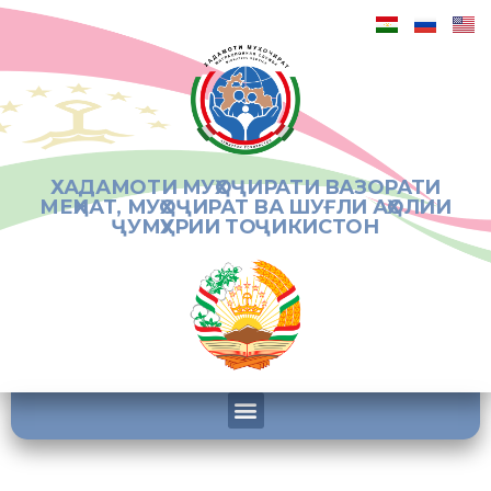
ХАДАМОТИ МУҲОҶИРАТИ ВАЗОРАТИ
МЕҲНАТ, МУҲОҶИРАТ ВА ШУҒЛИ АҲОЛИИ
ҶУМҲУРИИ ТОҶИКИСТОН