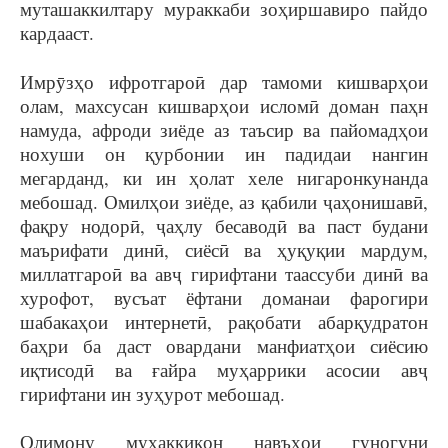
муташаккилтару мураккаби зоҳиршавиро пайдо
кардааст.
Имрӯзҳо ифротгароӣ дар тамоми кишварҳои
олам, махсусан кишварҳои исломӣ доман паҳн
намуда, афроди зиёде аз таъсир ва пайомадҳои
нохуши он қурбонии ин падидаи нангин
мегарданд, ки ин ҳолат хеле нигаронкунанда
мебошад. Омилҳои зиёде, аз қабили ҷаҳонишавӣ,
фақру нодорӣ, ҷаҳлу бесаводӣ ва паст будани
маърифати динӣ, сиёсӣ ва ҳуқуқии мардум,
миллатгароӣ ва авҷ гирифтани таассуби динӣ ва
хурофот, вусъат ёфтани доманаи фарогири
шабакаҳои интернетӣ, рақобати абарқудратон
баҳри ба даст овардани манфиатҳои сиёсию
иқтисодӣ ва ғайра муҳаррики асосии авҷ
гирифтани ин зуҳурот мебошад.
Олимону муҳаққиқон навъҳои гуногуни