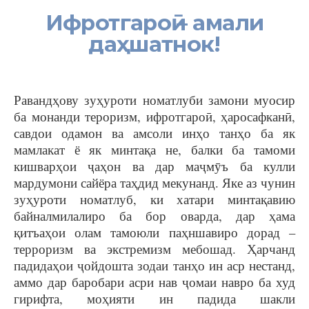
Ифротгароӣ – амали
даҳшатнок!
Равандҳову зуҳуроти номатлуби замони муосир
ба монанди тероризм, ифротгароӣ, ҳаросафканӣ,
савдои одамон ва амсоли инҳо танҳо ба як
мамлакат ё як минтақа не, балки ба тамоми
кишварҳои ҷаҳон ва дар маҷмӯъ ба кулли
мардумони сайёра таҳдид мекунанд. Яке аз чунин
зуҳуроти номатлуб, ки хатари минтақавию
байналмилалиро ба бор оварда, дар ҳама
қитъаҳои олам тамоюли паҳншавиро дорад –
терроризм ва экстремизм мебошад. Ҳарчанд
падидаҳои ҷойдошта зодаи танҳо ин аср нестанд,
аммо дар баробари асри нав ҷомаи навро ба худ
гирифта, моҳияти ин падида шакли