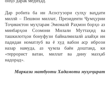
онҳо дарак медиҳад.
Дар робита ба ин Асосгузори сулҳу ваҳдати
миллӣ – Пешвои миллат, Президенти Ҷумҳурии
Тоҷикистон муҳтарам Эмомалӣ Раҳмон борҳо аз
минбарҳои Созмони Милали Муттаҳид ва
ташкилотҳои бонуфузи байналмилалӣ алайҳи ин
падидаи номатлуб ва ё худ вабои аср ибрози
назар намуда, аз ҷумла баён доштанд, ки
«террорист ватан, миллат ва дину мазҳаб
надорад».
Маркази матбуоти Хадамоти муҳоҷират