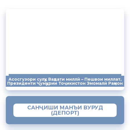
Асосгузори сулҳу Ваҳдати миллӣ – Пешвои миллат,
ПАЁМҲО
СУХАНРОНИҲО
СОМОНА
Президенти Ҷумҳурии Тоҷикистон Эмомалӣ Раҳмон
САНҶИШИ МАНЪИ ВУРУД
(ДЕПОРТ)