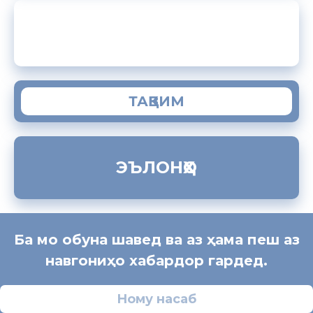
ЗАМИМАИ МОБИЛИИ “МУҲОҶИР”
ТАҚВИМ
ЭЪЛОНҲО
Ба мо обуна шавед ва аз ҳама пеш аз
навгониҳо хабардор гардед.