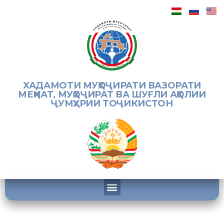
ХАДАМОТИ МУҲОҶИРАТИ ВАЗОРАТИ
МЕҲНАТ, МУҲОҶИРАТ ВА ШУҒЛИ АҲОЛИИ
ҶУМҲУРИИ ТОҶИКИСТОН