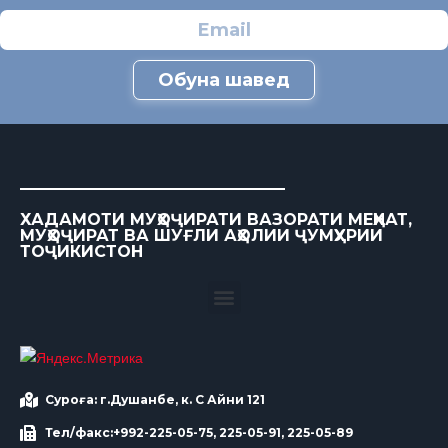
Обуна шавед
ХАДАМОТИ МУҲОҶИРАТИ ВАЗОРАТИ МЕҲНАТ,
МУҲОҶИРАТ ВА ШУҒЛИ АҲОЛИИ ҶУМҲУРИИ
ТОҶИКИСТОН
Суроға: г.Душанбе, к. С Айни 121
Тел/факс:+992-225-05-75, 225-05-91, 225-05-89