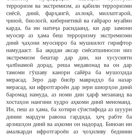
терроризм ва экстремизм, аз қабили терроризми
сиёсӣ, динӣ, фарҳангӣ, ахлоқӣ, миллатгароӣ,
ҷиноӣ, биологӣ, кибернетикӣ ва ғайраро муайян
карда, ба ин натиҷа расидаанд, ки дар замони
муосир аз ҳама беш терроризму экстремизми
динӣ ҷаҳони муосирро ба мушкилот гирифтор
намудааст. Ба ақидаи аксар сиёсатшиносон низ
экстремизм бештар дар дин, ки хусусияти
ҷалбнамоӣ дорад, реша медавонад ва он дар
тамоми гӯшаву канори сайёра ба мушоҳида
мерасад. Зеро дар бисёр мавридҳо ба назар
мерасад, ки ифротгароён дар зери шиорҳои динӣ
баромад намуда, аз номи дин ҳарф мезананд ва
хостаҳои нангини худро аҳкоми динӣ меноманд.
Ин, пеш аз ҳама, ба хотири сӯистифода аз шуури
динии мардум равона гардида, ҳеҷ рабте ба
арзишҳои динӣ ва аҳкоми он надорад. Биноан ин
амалкарди ифротгароён аз ҷоҳиливу бединии