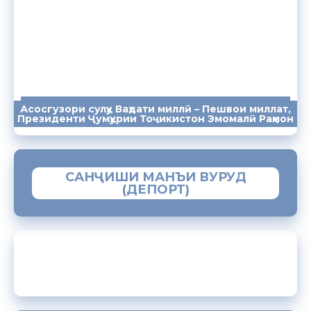
Асосгузори сулҳу Ваҳдати миллӣ – Пешвои миллат,
ПАЁМҲО
СУХАНРОНИҲО
СОМОНА
Президенти Ҷумҳурии Тоҷикистон Эмомалӣ Раҳмон
САНҶИШИ МАНЪИ ВУРУД
(ДЕПОРТ)
ЗАМИМАИ МОБИЛИИ “МУҲОҶИР”