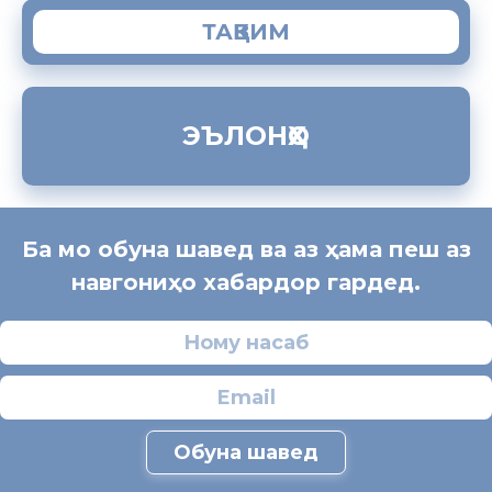
ТАҚВИМ
ЭЪЛОНҲО
Ба мо обуна шавед ва аз ҳама пеш аз
навгониҳо хабардор гардед.
Обуна шавед