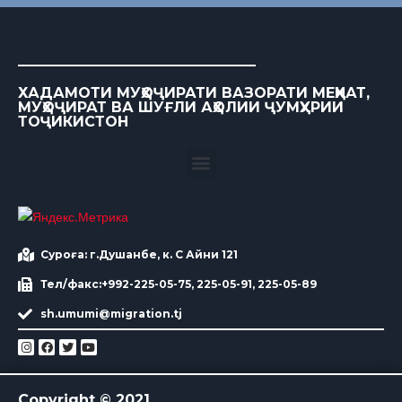
ХАДАМОТИ МУҲОҶИРАТИ ВАЗОРАТИ МЕҲНАТ,
МУҲОҶИРАТ ВА ШУҒЛИ АҲОЛИИ ҶУМҲУРИИ
ТОҶИКИСТОН
Суроға: г.Душанбе, к. С Айни 121
Тел/факс:+992-225-05-75, 225-05-91, 225-05-89
sh.umumi@migration.tj
Copyright © 2021