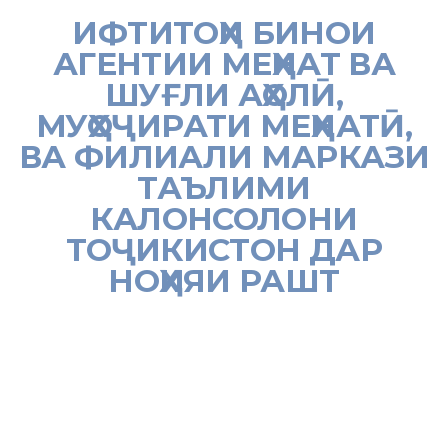
ИФТИТОҲИ БИНОИ
АГЕНТИИ МЕҲНАТ ВА
ШУҒЛИ АҲОЛӢ,
МУҲОҶИРАТИ МЕҲНАТӢ,
ВА ФИЛИАЛИ МАРКАЗИ
ТАЪЛИМИ
КАЛОНСОЛОНИ
ТОҶИКИСТОН ДАР
НОҲИЯИ РАШТ
[:tj]26 июни соли равон Асосгузори сулҳу ваҳдати миллӣ — Пешвои
миллат, Президенти Ҷумҳурии Тоҷикистон муҳтарам Эмомалӣ
Раҳмон бо Вазири меҳнат, муҳоҷират ва шуғли аҳолӣ дар ноҳияи
Рашт бинои Агентии меҳнат ва шуғли аҳолӣ, муҳоҷирати меҳнатӣ ва
филиали Маркази таълими калонсолони Тоҷикистонро ифтитоҳ
намуданд.