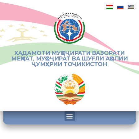
ХАДАМОТИ МУҲОҶИРАТИ ВАЗОРАТИ
МЕҲНАТ, МУҲОҶИРАТ ВА ШУҒЛИ АҲОЛИИ
ҶУМҲУРИИ ТОҶИКИСТОН