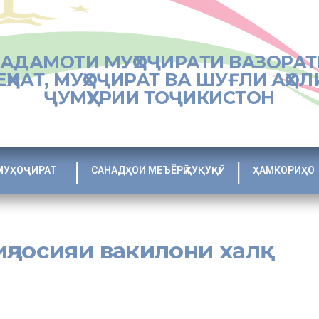
ХАДАМОТИ МУҲОҶИРАТИ ВАЗОРАТ
ЕҲНАТ, МУҲОҶИРАТ ВА ШУҒЛИ АҲОЛ
ҶУМҲУРИИ ТОҶИКИСТОН
МУҲОҶИРАТ
САНАДҲОИ МЕЪЁРӢ ҲУҚУҚӢ
ҲАМКОРИҲО
ҷлосияи вакилони халқ
и вилояти Суғд оид ба гузаронидани иҷлосияҳои навбатии маҷлисҳо