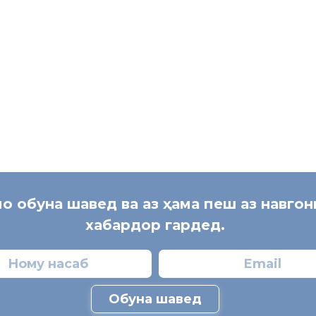
у
о
ҷ
ират
у
ғ
д
[:]
мо обуна шавед ва аз ҳама пеш аз навго
хабардор гардед.
Обуна шавед