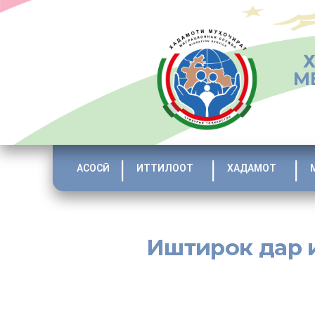
М
АСОСӢ
ИТТИЛООТ
ХАДАМОТ
Иштирок дар и
[:tj]
Дар асоси ҷадвали мақомоти иҷроияи ҳокимияти давлати