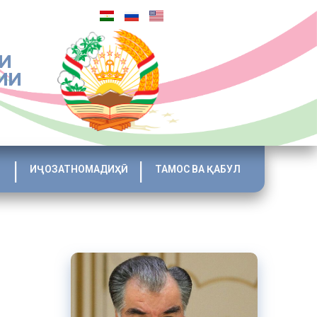
И
ИИ
ИҶОЗАТНОМАДИҲӢ
ТАМОС ВА ҚАБУЛ
и маҳалии