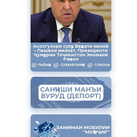
алқи шаҳри
олии
 дар он
афти иҷрои
Асосгузори сулҳу Ваҳдати миллӣ
 дар оила
– Пешвои миллат, Президенти
маърӯза
Ҷумҳурии Тоҷикистон Эмомалӣ
Раҳмон
ПАЁМҲО
СУХАНРОНИҲО
СОМОНА
хоҷагии
фти иҷрои
САНҶИШИ МАНЪИ
ВУРУД (ДЕПОРТ)
баста ба
 семоҳаи
ЗАМИМАИ МОБИЛИИ
“МУҲОҶИР”