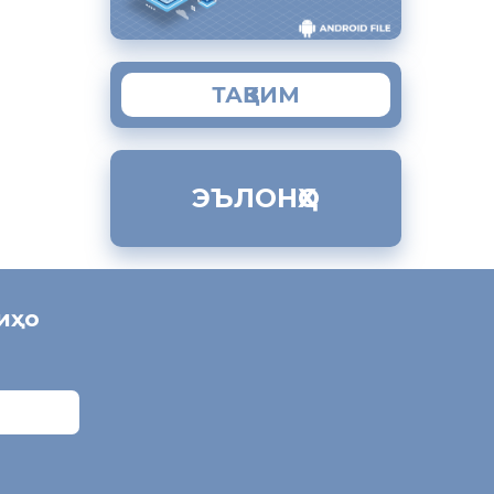
ТАҚВИМ
ЭЪЛОНҲО
ниҳо