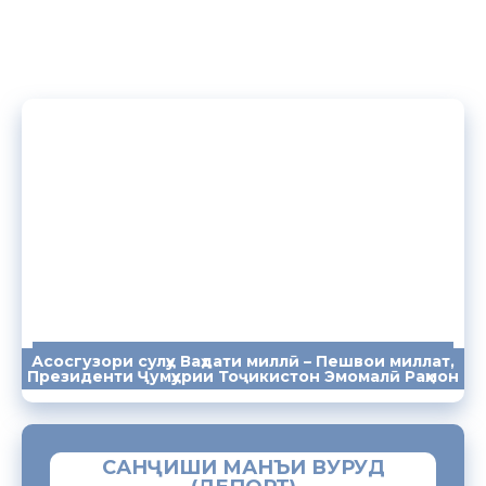
Асосгузори сулҳу Ваҳдати миллӣ – Пешвои миллат,
ПАЁМҲО
СУХАНРОНИҲО
СОМОНА
Президенти Ҷумҳурии Тоҷикистон Эмомалӣ Раҳмон
САНҶИШИ МАНЪИ ВУРУД