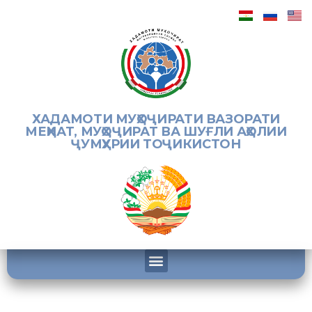
ХАДАМОТИ МУҲОҶИРАТИ ВАЗОРАТИ
МЕҲНАТ, МУҲОҶИРАТ ВА ШУҒЛИ АҲОЛИИ
ҶУМҲУРИИ ТОҶИКИСТОН