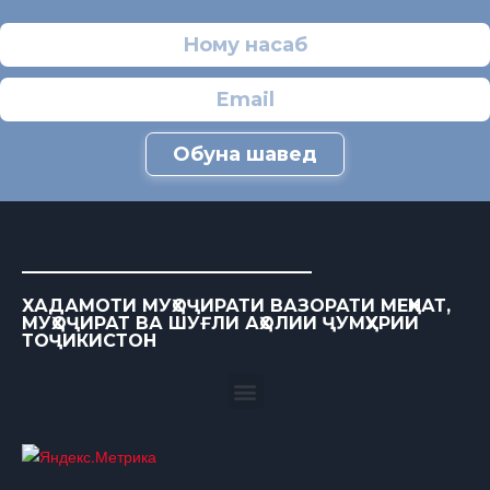
Обуна шавед
ХАДАМОТИ МУҲОҶИРАТИ ВАЗОРАТИ МЕҲНАТ,
МУҲОҶИРАТ ВА ШУҒЛИ АҲОЛИИ ҶУМҲУРИИ
ТОҶИКИСТОН