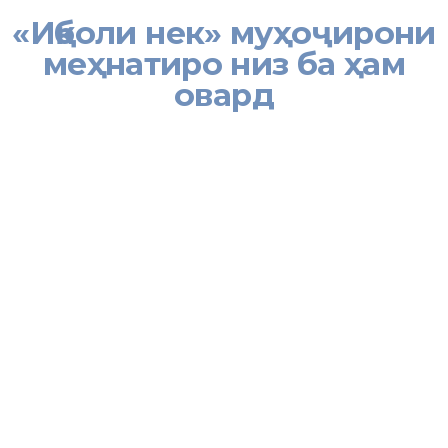
«Иқболи нек» муҳоҷирони
меҳнатиро низ ба ҳам
овард
[:tj]Дар доираи ҳамкории бахши Хадамоти муҳоҷират дар ноҳияи
Ашт бо идораю муассисаҳои давлатӣ ва ташкилотҳои ҷамъиятӣ
вақтҳои охир корҳои ташвиқотию тарғиботӣ дар байни муҳоҷирони
меҳнатӣ ва аъзои оилаи онҳо тақвият пайдо карда истодааст.
Чорабиниҳое, ки давоми моҳи май вобаста ба пешгирӣ ва
мубориза ба муқобили бемориҳои гузаранда, аз ҷумла ВНМО ва
сил доир шуданд, самарии ҳамкории бахш бо ташкилоти
ҷамъиятии «Иқболи нек» буданд.
Ҳамин гуна чорабинии иттилоотӣ – маърифатӣ чанде пеш дар
чойхонаи миллии ноҳия доир гардид. Бояд гуфт, ки дар ташкил
ва гузаронидани он ҳамчунин шуъбаи рушди иҷтимоӣ ва робита
бо ҷомеаи МИҲД-и ноҳия, марказҳои ноҳиявии наркологӣ, ДОТС,
тарзи ҳаёти солим, пешгирӣ ва мубориза бо ВНМО, беморхонаи