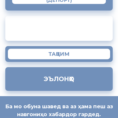
(ДЕПОРТ)
ЗАМИМАИ МОБИЛИИ “МУҲОҶИР”
ТАҚВИМ
ЭЪЛОНҲО
Ба мо обуна шавед ва аз ҳама пеш аз
навгониҳо хабардор гардед.