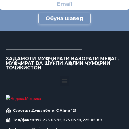
Обуна шавед
ХАДАМОТИ МУҲОҶИРАТИ ВАЗОРАТИ МЕҲНАТ,
МУҲОҶИРАТ ВА ШУҒЛИ АҲОЛИИ ҶУМҲУРИИ
ТОҶИКИСТОН
Суроға: г.Душанбе, к. С Айни 121
Тел/факс:+992-225-05-75, 225-05-91, 225-05-89