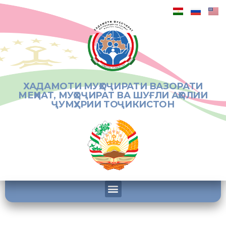
ХАДАМОТИ МУҲОҶИРАТИ ВАЗОРАТИ
МЕҲНАТ, МУҲОҶИРАТ ВА ШУҒЛИ АҲОЛИИ
ҶУМҲУРИИ ТОҶИКИСТОН