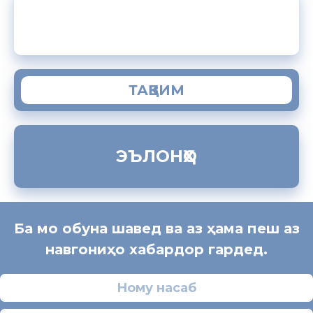
ЗАМИМАИ МОБИЛИИ “МУҲОҶИР”
ТАҚВИМ
ЭЪЛОНҲО
Ба мо обуна шавед ва аз ҳама пеш аз
навгониҳо хабардор гардед.