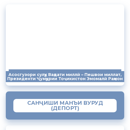
Асосгузори сулҳу Ваҳдати миллӣ – Пешвои миллат,
ПАЁМҲО
СУХАНРОНИҲО
СОМОНА
Президенти Ҷумҳурии Тоҷикистон Эмомалӣ Раҳмон
САНҶИШИ МАНЪИ ВУРУД
(ДЕПОРТ)