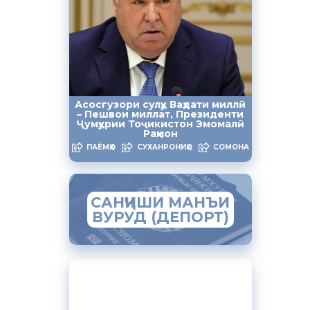
лояти
аҳифаҳои
ўстона ва
зикр аст,
ияи ҲХДТ
и
Асосгузори сулҳу Ваҳдати миллӣ
– Пешвои миллат, Президенти
Ҷумҳурии Тоҷикистон Эмомалӣ
Раҳмон
астгоҳи
ПАЁМҲО
СУХАНРОНИҲО
СОМОНА
ўи
р ба
ёни
САНҶИШИ МАНЪИ
ВУРУД (ДЕПОРТ)
илотчию
яти
р ин ном
ирифт ва
ЗАМИМАИ МОБИЛИИ
“МУҲОҶИР”