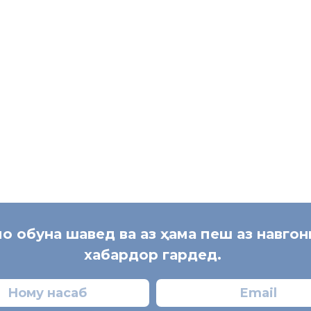
БОНОВ
мо обуна шавед ва аз ҳама пеш аз навго
хабардор гардед.