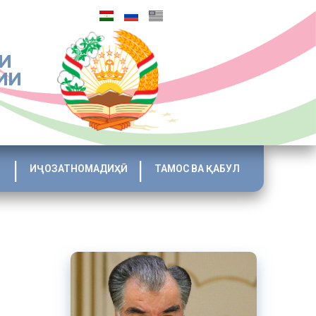
И
ИИ
ИҶОЗАТНОМАДИҲӢ
ТАМОС ВА ҚАБУЛ
тии назди