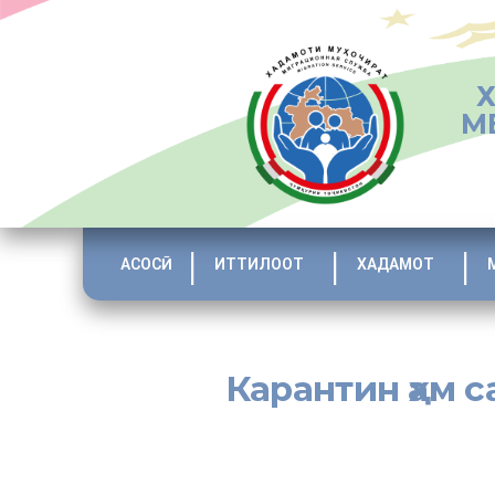
М
АСОСӢ
ИТТИЛООТ
ХАДАМОТ
Карантин ҳам 
[:tj]
Номи раиси Ҷамъияти миллӣ – фарҳангии тоҷикони вило