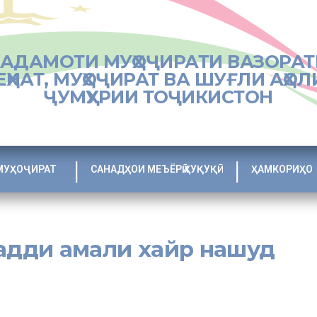
ХАДАМОТИ МУҲОҶИРАТИ ВАЗОРАТ
ЕҲНАТ, МУҲОҶИРАТ ВА ШУҒЛИ АҲОЛ
ҶУМҲУРИИ ТОҶИКИСТОН
МУҲОҶИРАТ
САНАДҲОИ МЕЪЁРӢ ҲУҚУҚӢ
ҲАМКОРИҲО
садди амали хайр нашуд
яти Иркутски Федератсияи Русия “Ҳамватан”, аъзои Шўрои ҷамъия