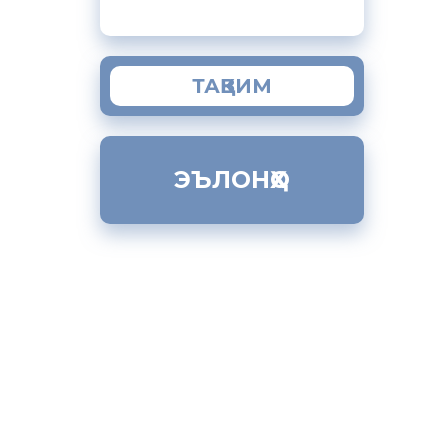
мрави
нӣ,
хонашин
ТАҚВИМ
уд
д ва
мум
ЭЪЛОНҲО
ифӣ ва
мос шуда,
амватанони
иявию
ии Пешвои
исаҳои
аноби Олӣ
у тарбия