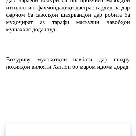
иттилоотию фаҳмондадиҳӣ дастрас гардид ва дар
фарҷом ба саволҳои шаҳрвандон дар робита ба
муҳоҷират аз тарафи масъулин ҷавобҳои
мушаххас дода шуд.
Вохӯриву мулоқотҳои навбатӣ дар шаҳру
ноҳияҳои вилояти Хатлон бо маром идома дорад.