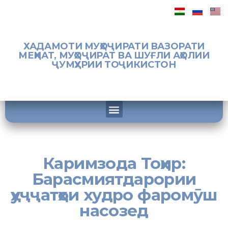
ХАДАМОТИ МУҲОҶИРАТИ ВАЗОРАТИ
МЕҲНАТ, МУҲОҶИРАТ ВА ШУҒЛИ АҲОЛИИ
ҶУМҲУРИИ ТОҶИКИСТОН
Каримзода Тоҳир:
Барасмиятдарории
ҳуҷҷатҳои худро фаромӯш
насозед