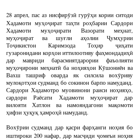
28 апрел, пас аз нисфирӯзӣ гурӯҳи кории ситоди
Хадамоти муҳоҷират таҳти роҳбарии Сардори
Хадамоти муҳоҷирати Вазорати меҳнат,
муҳоҷират ва шуғли аҳолии Ҷумҳурии
Тоҷикистон Каримзода Тоҳир ҷиҳати
гузаронидани корҳои иттилоотиву фаҳмондадиҳӣ
дар мавриди барасмиятдарории фаъолияти
муҳоҷирони меҳнатӣ ба ноҳияҳои Кӯшониён ва
Вахш ташриф оварда як силсила вохӯриву
мулоқотҳои судманд бо сокинон барпо намуданд.
Сардори Хадамотро муовинони раиси ноҳияҳо,
сардори Раёсати Хадамоти муҳоҷират дар
вилояти Хатлон ва намояндагони мақомоти
ҳифзи ҳуқуқ ҳамроҳӣ намуданд.
Вохӯрии судманд дар қасри фарҳанги ноҳия бо
иштироки 200 нафар, дар масҷиди ҷомеъи ноҳия