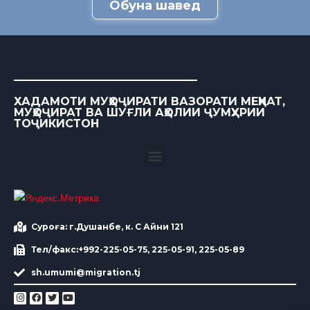
Обуна шавед
ХАДАМОТИ МУҲОҶИРАТИ ВАЗОРАТИ МЕҲНАТ,
МУҲОҶИРАТ ВА ШУҒЛИ АҲОЛИИ ҶУМҲУРИИ
ТОҶИКИСТОН
Суроға: г.Душанбе, к. С Айни 121
Тел/факс:+992-225-05-75, 225-05-91, 225-05-89
sh.umumi@migration.tj