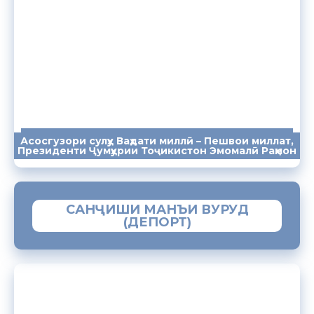
Асосгузори сулҳу Ваҳдати миллӣ – Пешвои миллат,
ПАЁМҲО
СУХАНРОНИҲО
СОМОНА
Президенти Ҷумҳурии Тоҷикистон Эмомалӣ Раҳмон
САНҶИШИ МАНЪИ ВУРУД
(ДЕПОРТ)
ЗАМИМАИ МОБИЛИИ “МУҲОҶИР”