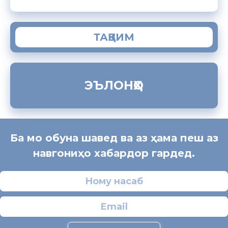
ТАҚВИМ
ЭЪЛОНҲО
Ба мо обуна шавед ва аз ҳама пеш аз
навгониҳо хабардор гардед.