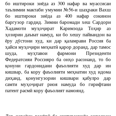
бо иштироки зиёда аз 300 нафар ва муассисаи
таълимии мактаби умумии №56-и шаҳраки Вахш
бо иштироки зиёда аз 400 нафар сокинон
баргузор гардид. Зимни баромади хеш Сардори
Хадамоти муҳоҷират Каримзода Тоҳир аз
ҳозирин даъват намуд, ки бо хешу пайвандон ва
ёру дӯстони худ, ки дар қаламрави Россия ба
ҳайси муҳоҷири меҳнатӣ қарор доранд, дар тамос
шуда, муҳтавои фармони Президенти
Федератсияи Россияро ба онҳо расонанд, то бо
қонуни гардонидани фаъолияти худ дар ин
кишвар, ба кору фаъолияти меҳнатии худ идома
диҳанд, қонунгузории кишвари қабулро дар
самти муҳоҷират риоя намуда бо гирифтани
патент расмӣ кору фаъолият намоянд.
Дар ҷараёни вохӯрӣ ба иштирокчиён маводҳои