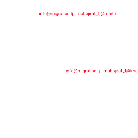
E-mail:
info@migration.tj
;
muhojirat_tj@mail.ru
[:en]Addre
tel / fax: + 992-225-05-71, 225-05-72
E-mail: info@migration.tj; Muhojirat_tj@mail.ru[:tj]Суроғ
Тел / факс: + 992-225-05-71, 225-05-72
E-почтаи электронӣ:
info@migration.tj
;
muhojirat_tj@mai