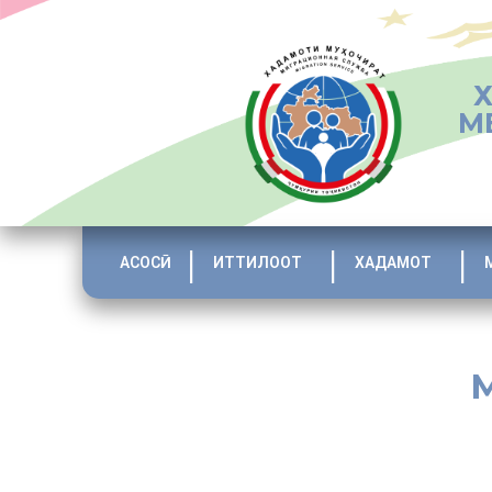
М
АСОСӢ
ИТТИЛООТ
ХАДАМОТ
[:ru]Адрес: г.Душанбе, улица Айни 121
тел/факс: +992-225-05-71, 225-05-72