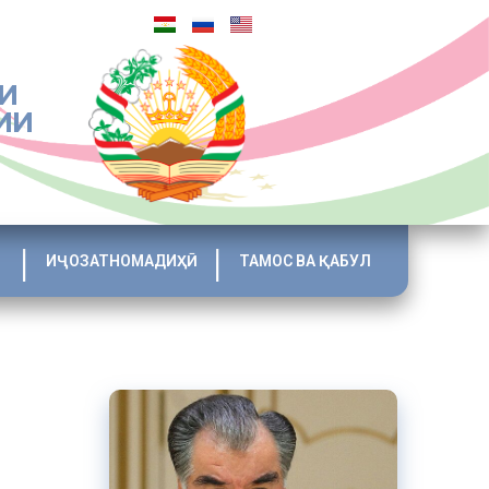
И
ИИ
ИҶОЗАТНОМАДИҲӢ
ТАМОС ВА ҚАБУЛ