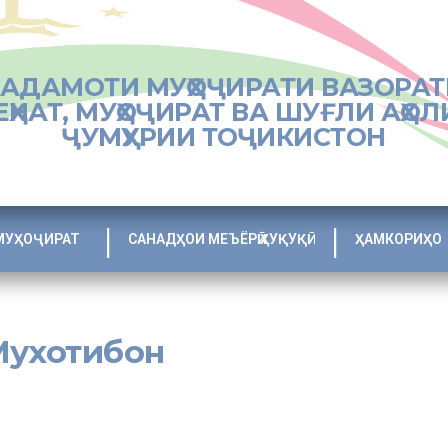
ХАДАМОТИ МУҲОҶИРАТИ ВАЗОРАТ
ЕҲНАТ, МУҲОҶИРАТ ВА ШУҒЛИ АҲОЛ
ҶУМҲУРИИ ТОҶИКИСТОН
МУҲОҶИРАТ
САНАДҲОИ МЕЪЁРӢ ҲУҚУҚӢ
ҲАМКОРИҲО
Мухотибон