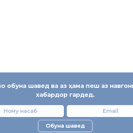
мо обуна шавед ва аз ҳама пеш аз навго
хабардор гардед.
Обуна шавед