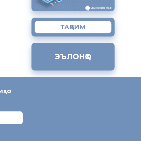
ТАҚВИМ
ЭЪЛОНҲО
ниҳо