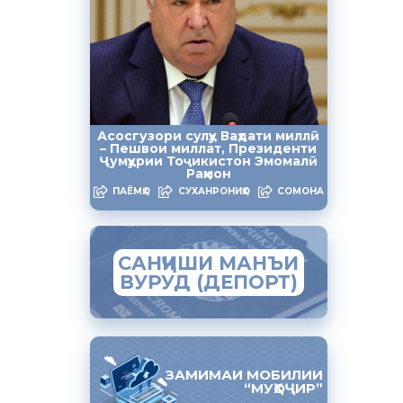
Асосгузори сулҳу Ваҳдати миллӣ
– Пешвои миллат, Президенти
Ҷумҳурии Тоҷикистон Эмомалӣ
Раҳмон
ПАЁМҲО
СУХАНРОНИҲО
СОМОНА
САНҶИШИ МАНЪИ
ВУРУД (ДЕПОРТ)
ЗАМИМАИ МОБИЛИИ
“МУҲОҶИР”