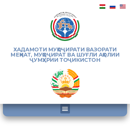
ХАДАМОТИ МУҲОҶИРАТИ ВАЗОРАТИ
МЕҲНАТ, МУҲОҶИРАТ ВА ШУҒЛИ АҲОЛИИ
ҶУМҲУРИИ ТОҶИКИСТОН