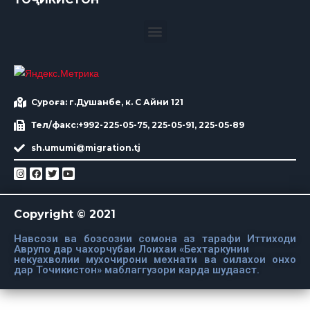
Суроға: г.Душанбе, к. С Айни 121
Тел/факс:+992-225-05-75, 225-05-91, 225-05-89
sh.umumi@migration.tj
Copyright © 2021
Навсози ва бозсозии сомона аз тарафи Иттиходи
Аврупо дар чахорчубаи Лоихаи «Бехтаркунии
некуахволии мухочирони мехнати ва оилахои онхо
дар Точикистон» маблаггузори карда шудааст.