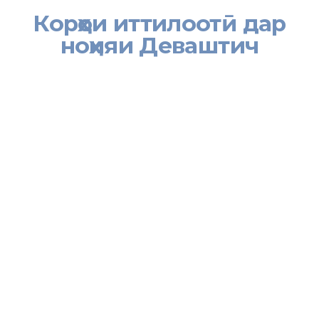
Корҳои иттилоотӣ дар
ноҳияи Деваштич
[:tj]
Тибқи супориши Раёсати Хадамоти муҳоҷирати Вазорати
меҳнат, муҳоҷират ва шуғли аҳолии Ҷумҳурии Тоҷикистон дар
вилояти Суғд бахши Хадамоти муҳоҷират дар ноҳияи
Деваштич низ нақшаи корҳои иттилоотию маърифатии
муштаракро бо шуъбаҳои Вазорати корҳои дохилӣ ва Кумитаи
давлатии амнияти миллии Ҷумҳурии Тоҷикистон, ҳамзамон
масҷиди ҷомеи ноҳия ба номи Абубакри Сиддиқ ба тасвиб
расонида, корбариро аз рӯи он дар ҷамоатҳои шаҳраку деҳот
идома дода истодааст.
Ҳамингуна чорабинии муштараки иттилоотӣ – маърифатӣ