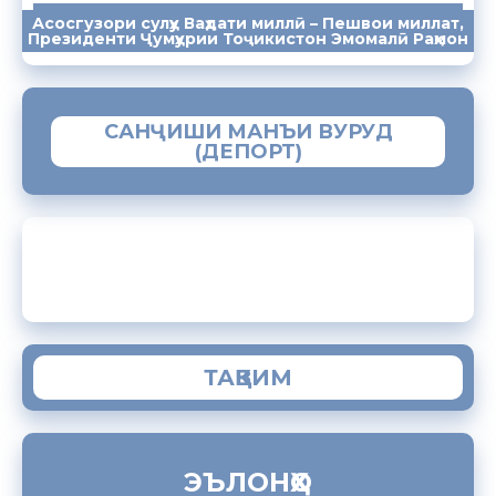
Асосгузори сулҳу Ваҳдати миллӣ – Пешвои миллат,
ПАЁМҲО
СУХАНРОНИҲО
СОМОНА
Президенти Ҷумҳурии Тоҷикистон Эмомалӣ Раҳмон
САНҶИШИ МАНЪИ ВУРУД
(ДЕПОРТ)
ЗАМИМАИ МОБИЛИИ “МУҲОҶИР”
ТАҚВИМ
ЭЪЛОНҲО