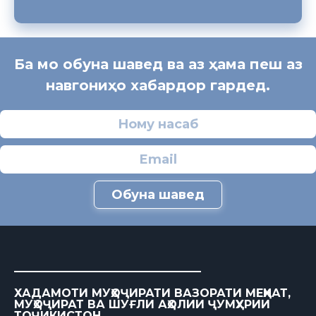
Ба мо обуна шавед ва аз ҳама пеш аз
навгониҳо хабардор гардед.
Обуна шавед
ХАДАМОТИ МУҲОҶИРАТИ ВАЗОРАТИ МЕҲНАТ,
МУҲОҶИРАТ ВА ШУҒЛИ АҲОЛИИ ҶУМҲУРИИ
ТОҶИКИСТОН