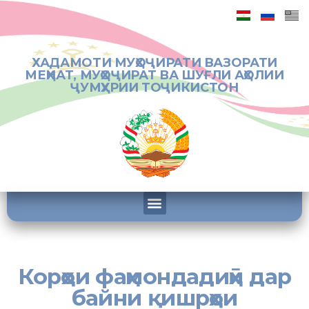
ХАДАМОТИ МУҲОҶИРАТИ ВАЗОРАТИ
МЕҲНАТ, МУҲОҶИРАТ ВА ШУҒЛИ АҲОЛИИ
ҶУМҲУРИИ ТОҶИКИСТОН
Корҳои фаҳмондадиҳӣ дар
байни қишрҳои