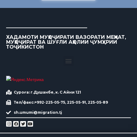
ХАДАМОТИ МУҲОҶИРАТИ ВАЗОРАТИ МЕҲНАТ,
МУҲОҶИРАТ ВА ШУҒЛИ АҲОЛИИ ҶУМҲУРИИ
ТОҶИКИСТОН
Суроға: г.Душанбе, к. С Айни 121
Тел/факс:+992-225-05-75, 225-05-91, 225-05-89
sh.umumi@migration.tj