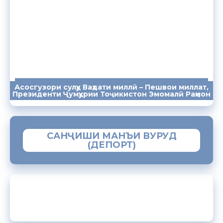
Асосгузори сулҳу Ваҳдати миллӣ – Пешвои миллат,
ПАЁМҲО
СУХАНРОНИҲО
СОМОНА
Президенти Ҷумҳурии Тоҷикистон Эмомалӣ Раҳмон
САНҶИШИ МАНЪИ ВУРУД
(ДЕПОРТ)
ЗАМИМАИ МОБИЛИИ “МУҲОҶИР”