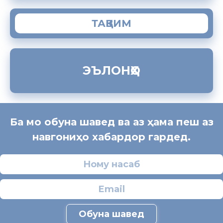
ТАҚВИМ
ЭЪЛОНҲО
Ба мо обуна шавед ва аз ҳама пеш аз
навгониҳо хабардор гардед.
Обуна шавед