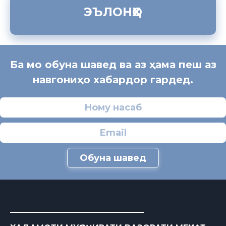
ЭЪЛОНҲО
Ба мо обуна шавед ва аз ҳама пеш аз
навгониҳо хабардор гардед.
Обуна шавед