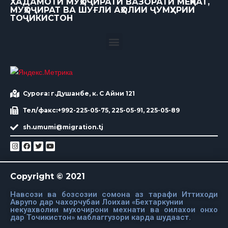
ХАДАМОТИ МУҲОҶИРАТИ ВАЗОРАТИ МЕҲНАТ,
МУҲОҶИРАТ ВА ШУҒЛИ АҲОЛИИ ҶУМҲУРИИ
ТОҶИКИСТОН
Суроға: г.Душанбе, к. С Айни 121
Тел/факс:+992-225-05-75, 225-05-91, 225-05-89
sh.umumi@migration.tj
Copyright © 2021
Навсози ва бозсозии сомона аз тарафи Иттиходи
Аврупо дар чахорчубаи Лоихаи «Бехтаркунии
некуахволии мухочирони мехнати ва оилахои онхо
дар Точикистон» маблаггузори карда шудааст.