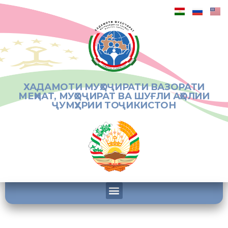
ХАДАМОТИ МУҲОҶИРАТИ ВАЗОРАТИ
МЕҲНАТ, МУҲОҶИРАТ ВА ШУҒЛИ АҲОЛИИ
ҶУМҲУРИИ ТОҶИКИСТОН