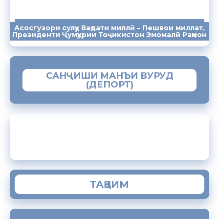
Асосгузори сулҳу Ваҳдати миллӣ – Пешвои миллат,
ПАЁМҲО
СУХАНРОНИҲО
СОМОНА
Президенти Ҷумҳурии Тоҷикистон Эмомалӣ Раҳмон
САНҶИШИ МАНЪИ ВУРУД
(ДЕПОРТ)
ЗАМИМАИ МОБИЛИИ “МУҲОҶИР”
ТАҚВИМ