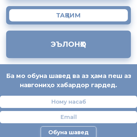
ТАҚВИМ
ЭЪЛОНҲО
Ба мо обуна шавед ва аз ҳама пеш аз
навгониҳо хабардор гардед.
Обуна шавед