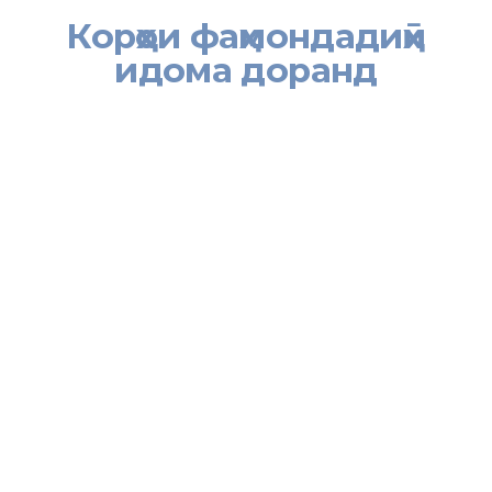
Корҳои фаҳмондадиҳӣ
идома доранд
[:tj]
Давоми ҳафтаи равон ҳам дар шаҳру ноҳияҳои вилояти Суғд бо
ташаббуси сохторҳои зертобеи Хадамоти муҳоҷирати Вазорати
меҳнат, муҳоҷират ва шуғли аҳолии Ҷумҳурии Тоҷикистон як
силсила чорабинии иттилоотӣ – маърифатӣ гузаронида шуд.
Аз ҷумла, бахшҳои Хадамоти муҳоҷират дар ноҳияҳои Ҷаббор
Расулов ва Айнӣ дар ҷойҳои серодам, назди бозору марказҳои
калони тиҷоратӣ, нуқтаҳои хизматрасонию хӯроки умумӣ ва
истгоҳҳо бо шаҳрвандон вохӯрда, ташвиқоту тарғибот бурданд ва
ба онҳо маводҳои иттилоотӣ – маърифатӣ дастрас карданд.