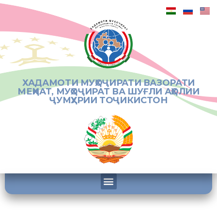
ХАДАМОТИ МУҲОҶИРАТИ ВАЗОРАТИ
МЕҲНАТ, МУҲОҶИРАТ ВА ШУҒЛИ АҲОЛИИ
ҶУМҲУРИИ ТОҶИКИСТОН