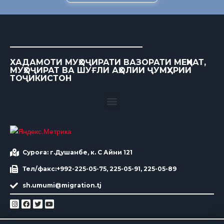
ХАДАМОТИ МУҲОҶИРАТИ ВАЗОРАТИ МЕҲНАТ,
МУҲОҶИРАТ ВА ШУҒЛИ АҲОЛИИ ҶУМҲУРИИ
ТОҶИКИСТОН
Суроға: г.Душанбе, к. С Айни 121
Тел/факс:+992-225-05-75, 225-05-91, 225-05-89
sh.umumi@migration.tj