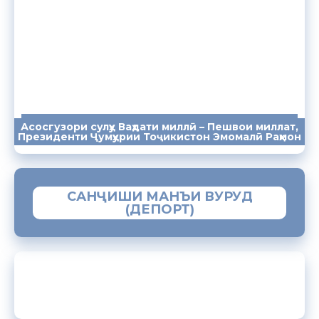
Асосгузори сулҳу Ваҳдати миллӣ – Пешвои миллат,
ПАЁМҲО
СУХАНРОНИҲО
СОМОНА
Президенти Ҷумҳурии Тоҷикистон Эмомалӣ Раҳмон
САНҶИШИ МАНЪИ ВУРУД
(ДЕПОРТ)
ЗАМИМАИ МОБИЛИИ “МУҲОҶИР”