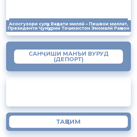
Асосгузори сулҳу Ваҳдати миллӣ – Пешвои миллат,
ПАЁМҲО
СУХАНРОНИҲО
СОМОНА
Президенти Ҷумҳурии Тоҷикистон Эмомалӣ Раҳмон
САНҶИШИ МАНЪИ ВУРУД
(ДЕПОРТ)
ЗАМИМАИ МОБИЛИИ “МУҲОҶИР”
ТАҚВИМ