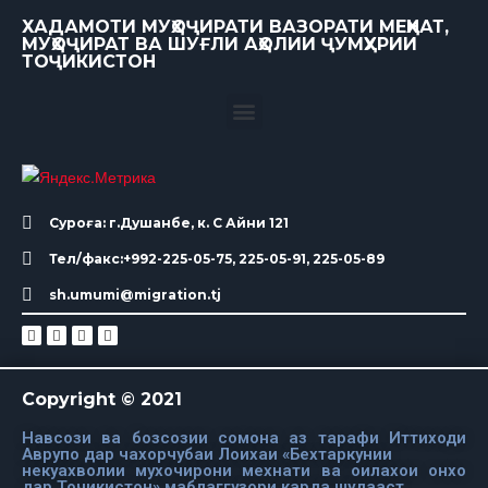
ХАДАМОТИ МУҲОҶИРАТИ ВАЗОРАТИ МЕҲНАТ,
МУҲОҶИРАТ ВА ШУҒЛИ АҲОЛИИ ҶУМҲУРИИ
ТОҶИКИСТОН
Суроға: г.Душанбе, к. С Айни 121
Тел/факс:+992-225-05-75, 225-05-91, 225-05-89
sh.umumi@migration.tj
Copyright © 2021
Навсози ва бозсозии сомона аз тарафи Иттиходи
Аврупо дар чахорчубаи Лоихаи «Бехтаркунии
некуахволии мухочирони мехнати ва оилахои онхо
дар Точикистон» маблаггузори карда шудааст.