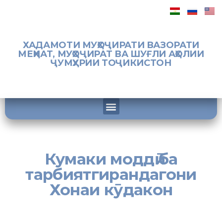
ХАДАМОТИ МУҲОҶИРАТИ ВАЗОРАТИ
МЕҲНАТ, МУҲОҶИРАТ ВА ШУҒЛИ АҲОЛИИ
ҶУМҲУРИИ ТОҶИКИСТОН
Кумаки моддӣ ба
тарбиятгирандагони
Хонаи кӯдакон