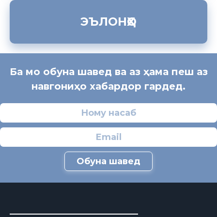
ЭЪЛОНҲО
Ба мо обуна шавед ва аз ҳама пеш аз
навгониҳо хабардор гардед.
Обуна шавед