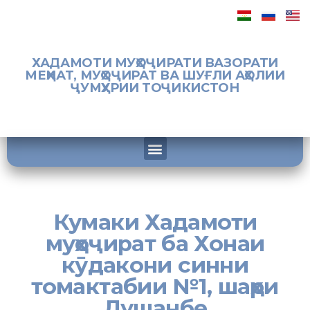
ХАДАМОТИ МУҲОҶИРАТИ ВАЗОРАТИ
МЕҲНАТ, МУҲОҶИРАТ ВА ШУҒЛИ АҲОЛИИ
ҶУМҲУРИИ ТОҶИКИСТОН
Кумаки Хадамоти
муҳоҷират ба Хонаи
кӯдакони синни
томактабии №1, шаҳри
Душанбе