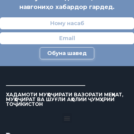
навгониҳо хабардор гардед.
Обуна шавед
ХАДАМОТИ МУҲОҶИРАТИ ВАЗОРАТИ МЕҲНАТ,
МУҲОҶИРАТ ВА ШУҒЛИ АҲОЛИИ ҶУМҲУРИИ
ТОҶИКИСТОН