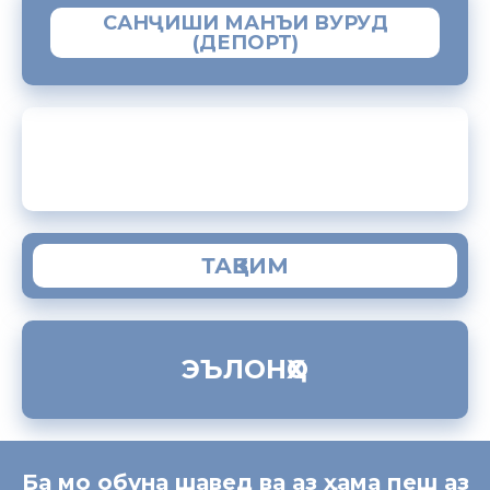
САНҶИШИ МАНЪИ ВУРУД
(ДЕПОРТ)
ЗАМИМАИ МОБИЛИИ “МУҲОҶИР”
ТАҚВИМ
ЭЪЛОНҲО
Ба мо обуна шавед ва аз ҳама пеш аз