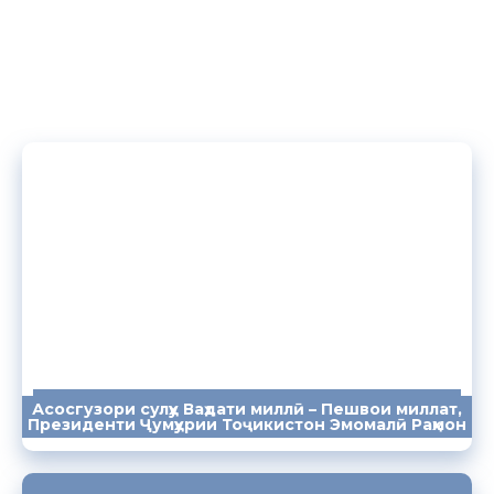
Асосгузори сулҳу Ваҳдати миллӣ – Пешвои миллат,
ПАЁМҲО
СУХАНРОНИҲО
СОМОНА
Президенти Ҷумҳурии Тоҷикистон Эмомалӣ Раҳмон