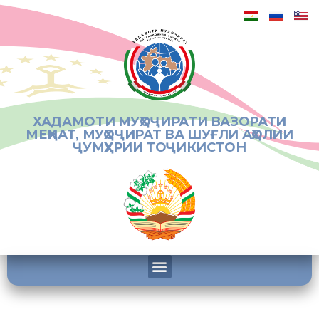
ХАДАМОТИ МУҲОҶИРАТИ ВАЗОРАТИ
МЕҲНАТ, МУҲОҶИРАТ ВА ШУҒЛИ АҲОЛИИ
ҶУМҲУРИИ ТОҶИКИСТОН