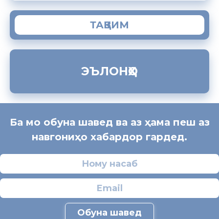
ТАҚВИМ
ЭЪЛОНҲО
Ба мо обуна шавед ва аз ҳама пеш аз
навгониҳо хабардор гардед.
Обуна шавед