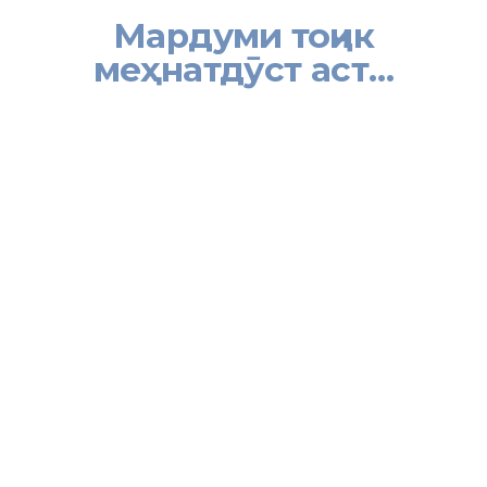
Мардуми тоҷик
меҳнатдӯст аст…
[:tj]
Баъди сӯҳбатҳо бо мусофироне, ки аз Федератсияи Русия
баргаштанду ё равонаанд, шаҳрвандони ҷумҳурӣ муҳоҷирони
меҳнатӣ танҳо ба як мақсад ба ин кишвар сафар мекунанд, кору
фаъолият намуда, маблағе ҷамъ намуда, боз ба зодгоҳи худ
баргаштан аст.
Дар суҳбати чанде аз онҳо ин гуфтаҳо аён шуд.