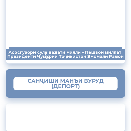
Асосгузори сулҳу Ваҳдати миллӣ – Пешвои миллат,
ПАЁМҲО
СУХАНРОНИҲО
СОМОНА
Президенти Ҷумҳурии Тоҷикистон Эмомалӣ Раҳмон
САНҶИШИ МАНЪИ ВУРУД
(ДЕПОРТ)
ЗАМИМАИ МОБИЛИИ “МУҲОҶИР”