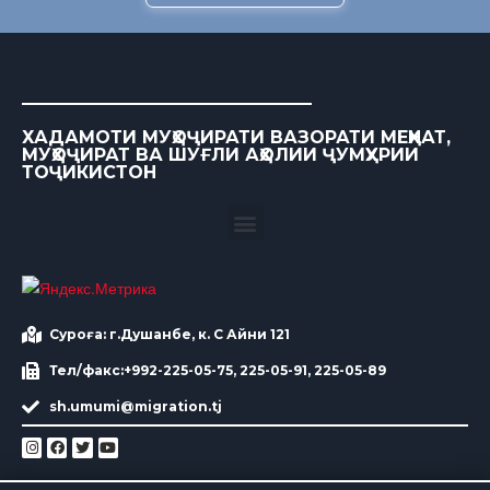
ХАДАМОТИ МУҲОҶИРАТИ ВАЗОРАТИ МЕҲНАТ,
МУҲОҶИРАТ ВА ШУҒЛИ АҲОЛИИ ҶУМҲУРИИ
ТОҶИКИСТОН
Суроға: г.Душанбе, к. С Айни 121
Тел/факс:+992-225-05-75, 225-05-91, 225-05-89
sh.umumi@migration.tj