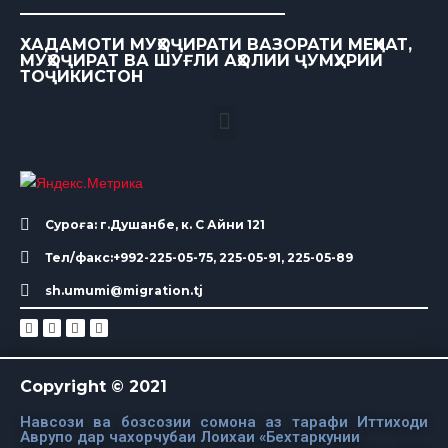
ХАДАМОТИ МУҲОҶИРАТИ ВАЗОРАТИ МЕҲНАТ,
МУҲОҶИРАТ ВА ШУҒЛИ АҲОЛИИ ҶУМҲУРИИ
ТОҶИКИСТОН
Суроға: г.Душанбе, к. С Айни 121
Тел/факс:+992-225-05-75, 225-05-91, 225-05-89
sh.umumi@migration.tj
Copyright © 2021
Навсози ва бозсозии сомона аз тарафи Иттиходи
Аврупо дар чахорчубаи Лоихаи «Бехтаркунии