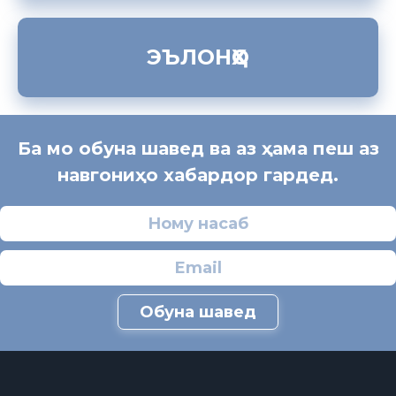
ЭЪЛОНҲО
Ба мо обуна шавед ва аз ҳама пеш аз
навгониҳо хабардор гардед.
Обуна шавед