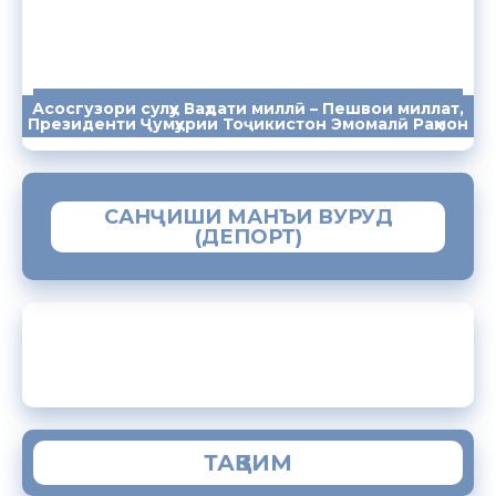
Асосгузори сулҳу Ваҳдати миллӣ – Пешвои миллат,
ПАЁМҲО
СУХАНРОНИҲО
СОМОНА
Президенти Ҷумҳурии Тоҷикистон Эмомалӣ Раҳмон
САНҶИШИ МАНЪИ ВУРУД
(ДЕПОРТ)
ЗАМИМАИ МОБИЛИИ “МУҲОҶИР”
ТАҚВИМ