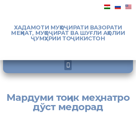
ХАДАМОТИ МУҲОҶИРАТИ ВАЗОРАТИ
МЕҲНАТ, МУҲОҶИРАТ ВА ШУҒЛИ АҲОЛИИ
ҶУМҲУРИИ ТОҶИКИСТОН
Мардуми тоҷик меҳнатро
дўст медорад
[:tj]
Аҳмадҷон Мансуров
, зодаи шаҳри Норак. Айни замон дар
заводи шишабарории шаҳри Москва сантехник шуда кор
мекунад.Маошаш қариб 50 ҳазор рубли русиро ташкил медиҳад. Ў