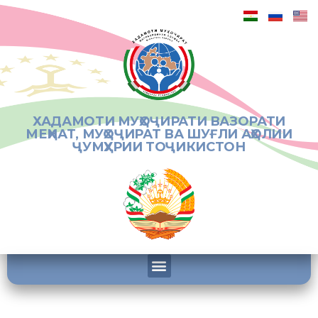
ХАДАМОТИ МУҲОҶИРАТИ ВАЗОРАТИ
МЕҲНАТ, МУҲОҶИРАТ ВА ШУҒЛИ АҲОЛИИ
ҶУМҲУРИИ ТОҶИКИСТОН