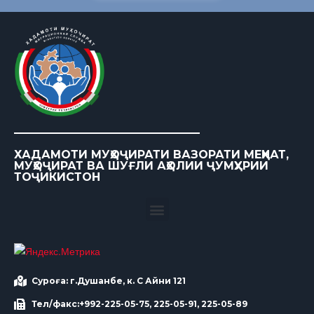
ХАДАМОТИ МУҲОҶИРАТИ ВАЗОРАТИ МЕҲНАТ,
МУҲОҶИРАТ ВА ШУҒЛИ АҲОЛИИ ҶУМҲУРИИ
ТОҶИКИСТОН
Суроға: г.Душанбе, к. С Айни 121
Тел/факс:+992-225-05-75, 225-05-91, 225-05-89