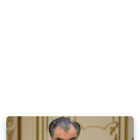
ва шаҳру ноҳияҳои ҷумҳурӣ муроҷиат намояд, ки он ҷо маҳзани
маълумоти шаҳрвандони ҶТ, ки воридшавии онҳо ба ФР манъ
карда шудааст, мавҷуд аст.
Дар фурудгоҳ, истгоҳи Рохи Оҳан ва мошингард аз шахсони
ношинос барои расонидан ба шахси дигар амонат ё бағоҷ
нагирад.
[:]