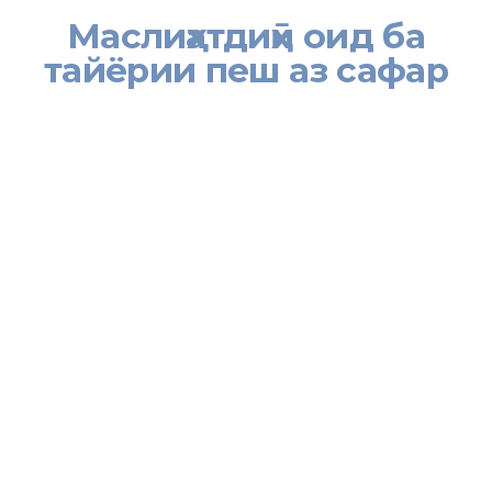
Маслиҳатдиҳӣ оид ба
тайёрии пеш аз сафар
[:tj]
Корманди мақомот бо чунин тартиб маълумотро оид ба амалҳои
шаҳрванд пеш аз сафар намудан ба муҳоҷирати меҳнатӣ, бояд
пешниход намояд:
Ҳар як шаҳрванди ҷумҳурӣ новобаста аз синну сол дар асоси
шиносномаи биометрикии хориҷӣ метавонад ба ФР сафар
намояд. Мӯҳлати амали шиносномаи хориҷӣ бояд на камтар аз
як сол бошад.
Пеш аз сафар шаҳрванди ҷумҳурӣ бояд аз муоинаи тиббӣ
гузарад. Зеро ҳангоми ошкор шудани касалиҳои вазнини
сирояткунанда, ба ӯ ҳуҷҷати иҷозатдиҳанда барои анҷоми кор