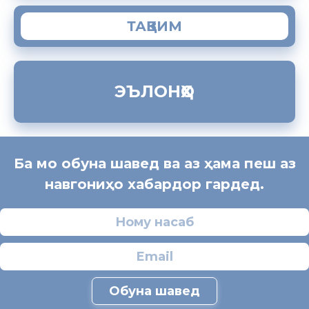
ТАҚВИМ
ЭЪЛОНҲО
Ба мо обуна шавед ва аз ҳама пеш аз
навгониҳо хабардор гардед.
Обуна шавед